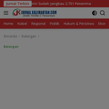
Langsung
angkau 2.751 Penerima
Jurnal Terkini
Bagaimana KIP Hadapi Deepfak
ke
konten
Home
Kalsel
Regional
Politik
Hukum & Peristiwa
Ekonom
Beranda
Balangan
Balangan