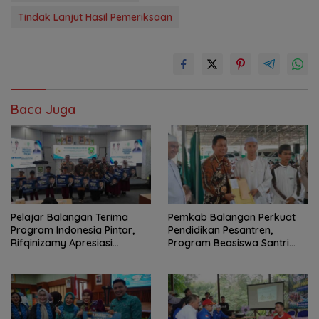
Tindak Lanjut Hasil Pemeriksaan
Baca Juga
Pelajar Balangan Terima
Pemkab Balangan Perkuat
Program Indonesia Pintar,
Pendidikan Pesantren,
Rifqinizamy Apresiasi
Program Beasiswa Santri
Komitmen Pemkab
Sudah Jangkau 2.751
Penerima