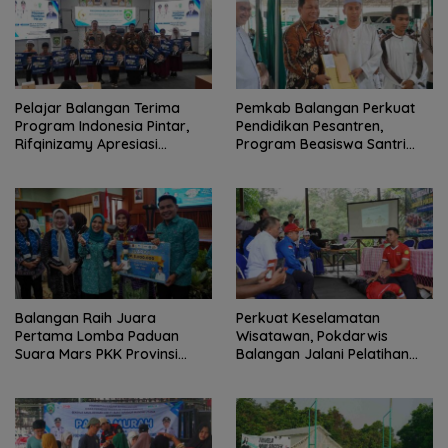
Pelajar Balangan Terima
Pemkab Balangan Perkuat
Program Indonesia Pintar,
Pendidikan Pesantren,
Rifqinizamy Apresiasi
Program Beasiswa Santri
Komitmen Pemkab
Sudah Jangkau 2.751
Penerima
Balangan Raih Juara
Perkuat Keselamatan
Pertama Lomba Paduan
Wisatawan, Pokdarwis
Suara Mars PKK Provinsi
Balangan Jalani Pelatihan
Kalsel
Penyelamatan