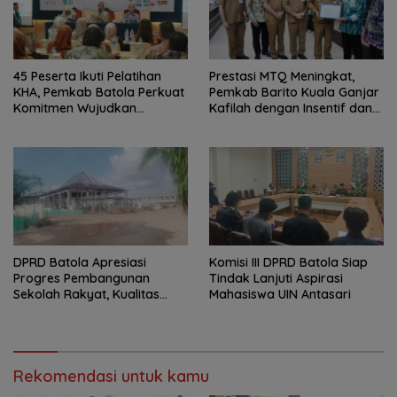
45 Peserta Ikuti Pelatihan
Prestasi MTQ Meningkat,
KHA, Pemkab Batola Perkuat
Pemkab Barito Kuala Ganjar
Komitmen Wujudkan
Kafilah dengan Insentif dan
Kabupaten Layak Anak
Bonus Umrah
DPRD Batola Apresiasi
Komisi III DPRD Batola Siap
Progres Pembangunan
Tindak Lanjuti Aspirasi
Sekolah Rakyat, Kualitas
Mahasiswa UIN Antasari
Pembangunan Harus Jadi
Prioritas
Rekomendasi untuk kamu