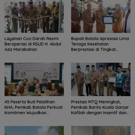
Layanan Cuci Darah Resmi
Bupati Batola Apresiasi Lima
Beroperasi di RSUD H. Abdul
Tenaga Kesehatan
Aziz Marabahan
Berprestasi di Tingkat
Provinsi
45 Peserta Ikuti Pelatihan
Prestasi MTQ Meningkat,
KHA, Pemkab Batola Perkuat
Pemkab Barito Kuala Ganjar
Komitmen Wujudkan
Kafilah dengan Insentif dan
Kabupaten Layak Anak
Bonus Umrah