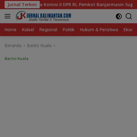
Langsung
I, Pemkot Banjarmasin Suguhkan Cita Rasa Khas Banjar
Jurnal Terkini
ke
konten
Home
Kalsel
Regional
Politik
Hukum & Peristiwa
Ekonom
Beranda
Barito Kuala
Barito Kuala