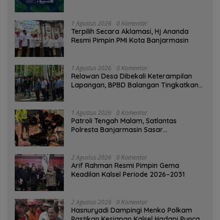
Ditinggalkan Saat Bermasalah
1 Agustus 2026
0 Komentar
‎Terpilih Secara Aklamasi, Hj Ananda
Resmi Pimpin PMI Kota Banjarmasin
1 Agustus 2026
0 Komentar
Relawan Desa Dibekali Keterampilan
Lapangan, BPBD Balangan Tingkatkan
Kesiapsiagaan Bencana
1 Agustus 2026
0 Komentar
Patroli Tengah Malam, Satlantas
Polresta Banjarmasin Sasar
Pelanggaran dan Balap Liar
2 Agustus 2026
0 Komentar
Arif Rahman Resmi Pimpin Gema
Keadilan Kalsel Periode 2026–2031
2 Agustus 2026
0 Komentar
Hasnuryadi Dampingi Menko Polkam
Pastikan Kesiapan Kalsel Hadapi Puncak