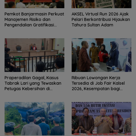
Pemkot Banjarmasin Perkuat
AKSEL Virtual Run 2026 Ajak
Manajemen Risiko dan
Pelari Berkontribusi Hijaukan
Pengendalian Gratifikasi
Tahura Sultan Adam
Cegah Korupsi
Praperadilan Gagal, Kasus
Ribuan Lowongan Kerja
Tabrak Lari yang Tewaskan
Tersedia di Job Fair Kalsel
Petugas Kebersihan di
2026, Kesempatan bagi
Banjarmasin Masuk Tahap
Pencari Kerja
Persidangan