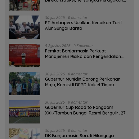
Aksi Penyerangan dengan Arit
30 Juli 2026
0 Komentar
PT Ambapers Usulkan Kenaikan Tarif
Alur Sungai Barito
5 Agustus 2026
0 Komentar
Pemkot Banjarmasin Perkuat
Manajemen Risiko dan Pengendalian
Gratifikasi Cegah Korupsi
30 Juli 2026
0 Komentar
Gubernur Muhidin Dorong Perikanan
Maju, Komisi II DPRD Kalsel Tinjau
Kampung Gabus Haruan dan Gencarkan
GEMARIKAN
30 Juli 2026
0 Komentar
Gubernur Cup Road to Pangdam
XXII/Tambun Bungai Resmi Bergulir, 27
Tim Kalsel-Kalteng Berebut Gelar
30 Juli 2026
0 Komentar
DK Banjarmasin Soroti Hilangnya