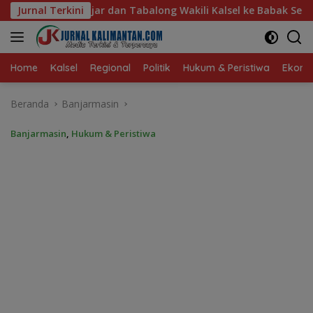
Langsung
g Wakili Kalsel ke Babak Semifinal Gubernur Cup Road to Pan
Jurnal Terkini
ke
konten
Home
Kalsel
Regional
Politik
Hukum & Peristiwa
Ekonom
Beranda
Banjarmasin
Banjarmasin
,
Hukum & Peristiwa