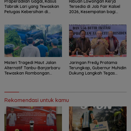
Praperadilan Gagal, Kasus
Ribuan Lowongan Kerja
Tabrak Lari yang Tewaskan
Tersedia di Job Fair Kalsel
Petugas Kebersihan di
2026, Kesempatan bagi
Banjarmasin Masuk Tahap
Pencari Kerja
Persidangan
Misteri Tragedi Maut Jalan
Jaringan Fredy Pratama
Alternatif Tanbu-Banjarbaru
Terungkap, Gubernur Muhidin
Tewaskan Rombongan
Dukung Langkah Tegas
Mahasiswa KKN
Polda Kalsel
Rekomendasi untuk kamu