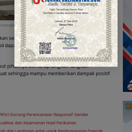
t mengikuti rapat.
kukan secara parsial, tetapi membutuhkan kolaborasi
il dapat berjalan efektif dan tepat sasaran,”
but pihaknya berharap langkah-langkah
erkuat sehingga mampu memberikan dampak positif
Rifa’i Dorong Perencanaan Responsif Gender
ualitas dan Keamanan Hasil Perikanan
intah dan Lembaga Adat untuk Pembangunan Daerah