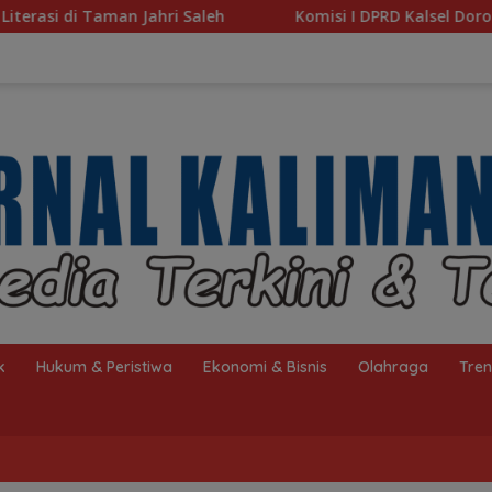
Komisi I DPRD Kalsel Dorong Pembenahan AMKS Hasanudd
k
Hukum & Peristiwa
Ekonomi & Bisnis
Olahraga
Tre