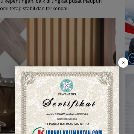
u kepentingan, baik di tingkat pusat maupun
i tetap stabil dan terkendali.
X