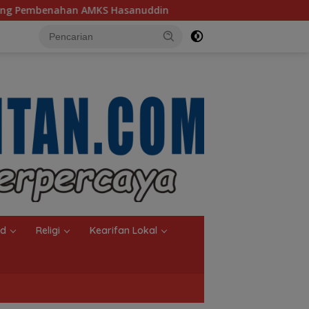
in
Ketua TP PKK Kalsel, Dorong Kreasi Olahan Ikan Hi
nd
Religi
Kearifan Lokal