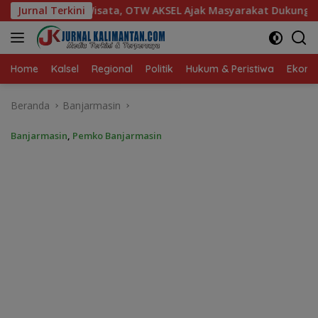
Langsung
 AKSEL Ajak Masyarakat Dukung Produk Lokal Tabalong
Jurnal Terkini
ke
konten
Home
Kalsel
Regional
Politik
Hukum & Peristiwa
Ekonom
Beranda
Banjarmasin
Banjarmasin
,
Pemko Banjarmasin