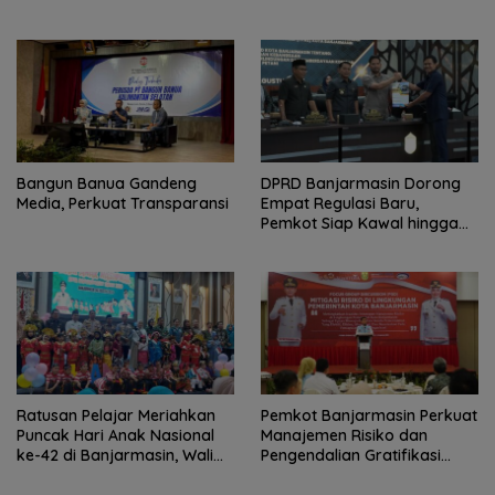
Bulan
Bangun Banua Gandeng
DPRD Banjarmasin Dorong
Media, Perkuat Transparansi
Empat Regulasi Baru,
Pemkot Siap Kawal hingga
Jadi Perda
Ratusan Pelajar Meriahkan
Pemkot Banjarmasin Perkuat
Puncak Hari Anak Nasional
Manajemen Risiko dan
ke-42 di Banjarmasin, Wali
Pengendalian Gratifikasi
Kota Ajak Wujudkan
Cegah Korupsi
Generasi Emas