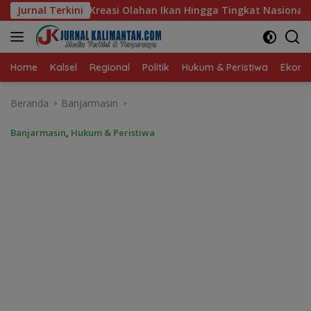
Langsung
Ikan Hingga Tingkat Nasional Pada Lomba Masak Serba Ikan
Jurnal Terkini
ke
konten
Home
Kalsel
Regional
Politik
Hukum & Peristiwa
Ekonom
Beranda
Banjarmasin
Banjarmasin
,
Hukum & Peristiwa