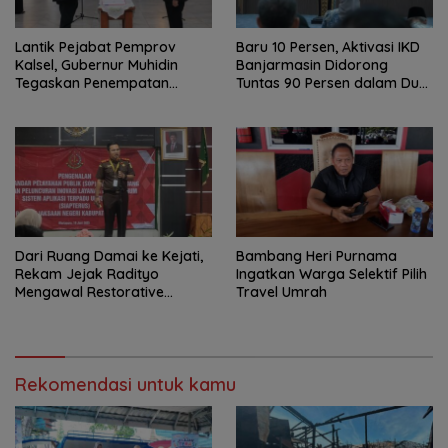
Lantik Pejabat Pemprov
Baru 10 Persen, Aktivasi IKD
Kalsel, Gubernur Muhidin
Banjarmasin Didorong
Tegaskan Penempatan
Tuntas 90 Persen dalam Dua
Berbasis Talenta
Bulan
Dari Ruang Damai ke Kejati,
Bambang Heri Purnama
Rekam Jejak Radityo
Ingatkan Warga Selektif Pilih
Mengawal Restorative
Travel Umrah
Justice
Rekomendasi untuk kamu