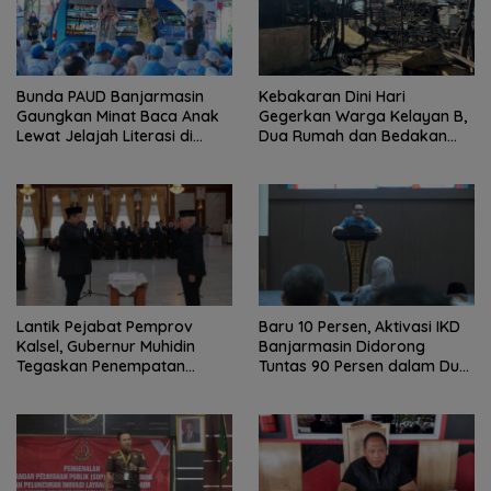
Bunda PAUD Banjarmasin
Kebakaran Dini Hari
Gaungkan Minat Baca Anak
Gegerkan Warga Kelayan B,
Lewat Jelajah Literasi di
Dua Rumah dan Bedakan
Taman Jahri Saleh
Terbakar
Lantik Pejabat Pemprov
Baru 10 Persen, Aktivasi IKD
Kalsel, Gubernur Muhidin
Banjarmasin Didorong
Tegaskan Penempatan
Tuntas 90 Persen dalam Dua
Berbasis Talenta
Bulan