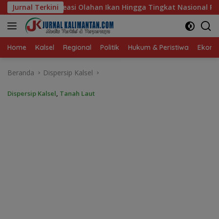
Langsung
an Hingga Tingkat Nasional Pada Lomba Masak Serba Ikan
Jurnal Terkini
ke
konten
Home
Kalsel
Regional
Politik
Hukum & Peristiwa
Ekonom
Beranda
Dispersip Kalsel
Dispersip Kalsel
,
Tanah Laut