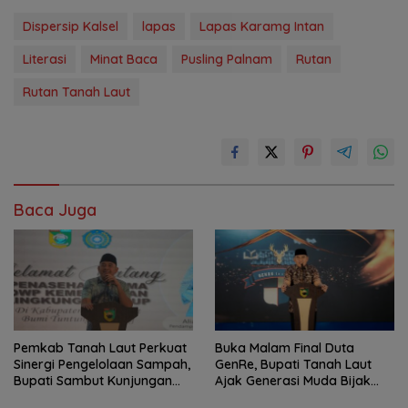
Dispersip Kalsel
lapas
Lapas Karamg Intan
Literasi
Minat Baca
Pusling Palnam
Rutan
Rutan Tanah Laut
Baca Juga
Pemkab Tanah Laut Perkuat
Buka Malam Final Duta
Sinergi Pengelolaan Sampah,
GenRe, Bupati Tanah Laut
Bupati Sambut Kunjungan
Ajak Generasi Muda Bijak
Istri Menteri LH
Bermedia Sosial