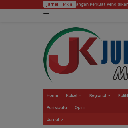
Langsung
kab Balangan Perkuat Pendidikan Pesantren, Program Beasiswa
Jurnal Terkini
ke
konten
Home
Kalsel
Regional
Politi
Pariwisata
Opini
Jurnal