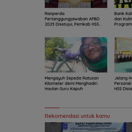
Bank Kal
Ranperda
dan Kuli
Pertanggungjawaban APBD
Program
2025 Disetujui, Pemkab HSS
Perkuat Tata Kelola Keuangan
Mengayuh Sepeda Ratusan
Jelang H
Kilometer demi Menghadiri
Personel
Haulan Guru Kapuh
HSS Disi
Rekomendasi untuk kamu