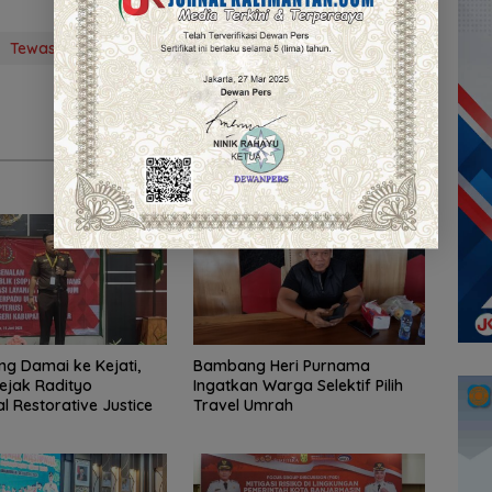
Tewas Ditusuk
ng Damai ke Kejati,
Bambang Heri Purnama
ejak Radityo
Ingatkan Warga Selektif Pilih
 Restorative Justice
Travel Umrah