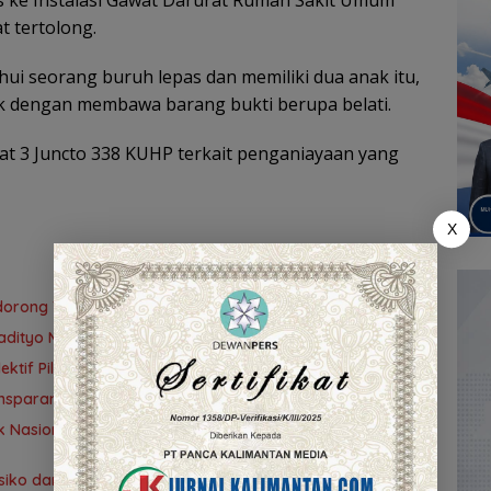
 tertolong.
ui seorang buruh lepas dan memiliki dua anak itu,
k dengan membawa barang bukti berupa belati.
Ayat 3 Juncto 338 KUHP terkait penganiayaan yang
X
idorong Tuntas 90 Persen dalam Dua Bulan
adityo Mengawal Restorative Justice
tif Pilih Travel Umrah
nsparansi
 Nasional ke-42 di Banjarmasin, Wali Kota Ajak
ko dan Pengendalian Gratifikasi Cegah Korupsi