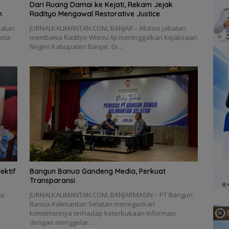
Dari Ruang Damai ke Kejati, Rekam Jejak
n
Radityo Mengawal Restorative Justice
patan
JURNALKALIMANTAN.COM, BANJAR – Mutasi jabatan
Kota
membawa Radityo Wisnu Aji meninggalkan Kejaksaan
Negeri Kabupaten Banjar. Di…
ektif
Bangun Banua Gandeng Media, Perkuat
Transparansi
ta
JURNALKALIMANTAN.COM, BANJARMASIN – PT Bangun
Banua Kalimantan Selatan menegaskan
komitmennya terhadap keterbukaan informasi
dengan menggelar…