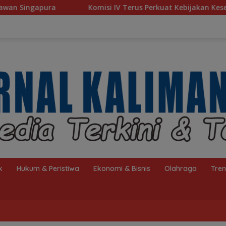
misi IV Terus Perkuat Kebijakan Kesejahteraan Rakyat
k
Hukum & Peristiwa
Ekonomi & Bisnis
Olahraga
Tre