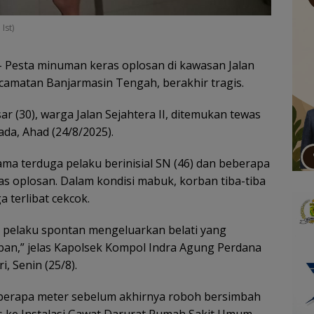
Ist)
 Pesta minuman keras oplosan di kawasan Jalan
amatan Banjarmasin Tengah, berakhir tragis.
 (30), warga Jalan Sejahtera II, ditemukan tewas
ada, Ahad (24/8/2025).
ama terduga pelaku berinisial SN (46) dan beberapa
 oplosan. Dalam kondisi mabuk, korban tiba-tiba
terlibat cekcok.
 pelaku spontan mengeluarkan belati yang
rban,” jelas Kapolsek Kompol Indra Agung Perdana
, Senin (25/8).
eberapa meter sebelum akhirnya roboh bersimbah
 ke Instalasi Gawat Darurat Rumah Sakit Umum