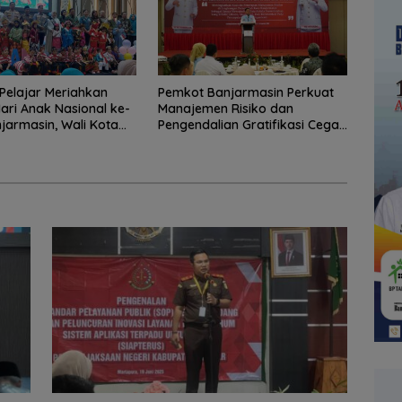
Pelajar Meriahkan
Pemkot Banjarmasin Perkuat
ari Anak Nasional ke-
Manajemen Risiko dan
njarmasin, Wali Kota
Pengendalian Gratifikasi Cegah
judkan Generasi Emas
Korupsi