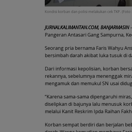
Kondisi korban dan polisi melakukan cek TKP. (Foto : 
JURNALKALIMANTAN.COM, BANJARMASIN
–
Pangeran Antasari Gang Sampurna, Kec
Seorang pria bernama Faris Wahyu Ansar
bersimbah darah akibat luka tusuk di d
Dari informasi kepolisian, korban bers
rekannya, sebelumnya menenggak miras
mengamuk dan memukul SN usai diduga 
“Karena sama-sama dipengaruhi miras,
diselipkan di bajunya lalu menusuk ko
melalui Kanit Reskrim Ipda Raihan Fakhri
Korban sempat berdiri dan berjalan b
darah. Warga kemudian membawa Faris