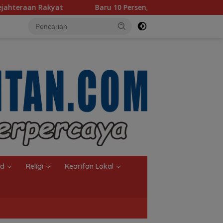
Baru 10 Persen, Aktivasi IKD Banjarmasin Didorong Tuntas 90 
nd
Religi
Kearifan Lokal