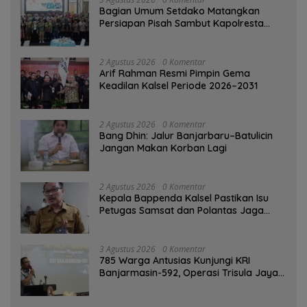
Bagian Umum Setdako Matangkan
Persiapan Pisah Sambut Kapolresta
Banjarmasin
2 Agustus 2026
0 Komentar
Arif Rahman Resmi Pimpin Gema
Keadilan Kalsel Periode 2026–2031
2 Agustus 2026
0 Komentar
Bang Dhin: Jalur Banjarbaru–Batulicin
Jangan Makan Korban Lagi
2 Agustus 2026
0 Komentar
Kepala Bappenda Kalsel Pastikan Isu
Petugas Samsat dan Polantas Jaga
SPBU Mulai 1 Agustus Adalah Hoaks
3 Agustus 2026
0 Komentar
785 Warga Antusias Kunjungi KRI
Banjarmasin-592, Operasi Trisula Jaya
Tinggalkan Kesan di Kotabaru