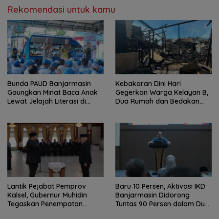
Rekomendasi untuk kamu
Bunda PAUD Banjarmasin
Kebakaran Dini Hari
Gaungkan Minat Baca Anak
Gegerkan Warga Kelayan B,
Lewat Jelajah Literasi di
Dua Rumah dan Bedakan
Taman Jahri Saleh
Terbakar
Lantik Pejabat Pemprov
Baru 10 Persen, Aktivasi IKD
Kalsel, Gubernur Muhidin
Banjarmasin Didorong
Tegaskan Penempatan
Tuntas 90 Persen dalam Dua
Berbasis Talenta
Bulan