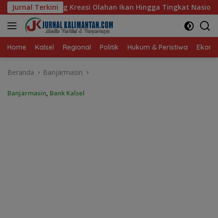
Langsung
i Olahan Ikan Hingga Tingkat Nasional Pada Lomba Masak Serba
Jurnal Terkini
ke
konten
Home
Kalsel
Regional
Politik
Hukum & Peristiwa
Ekonom
Beranda
Banjarmasin
Banjarmasin
,
Bank Kalsel