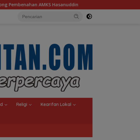
ddin
Ketua TP PKK Kalsel, Dorong Kreasi Olahan Ikan 
nd
Religi
Kearifan Lokal