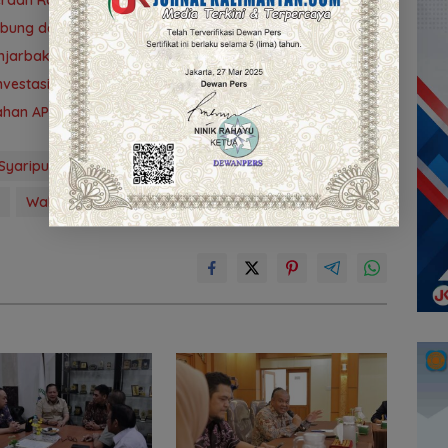
ubung demi PAD
 Banjarbakula dan Penanganan Sungai Batola
vestasi Kalsel
ubahan APBD 2026
yaripudin
Pansus I
pemerintah provinsi Kalsel
Wakil Rakyat