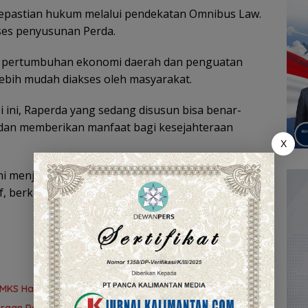
kepastian hukum melalui pendekatan Omnibus Law.
oses penyusunan Perda.
an pertumbuhan ekonomi daerah dan penguatan
lebih mudah diakses oleh masyarakat.
i ini, Raperda yang sedang disusun bisa benar-
 dan memberikan manfaat bagi kesejahteraan
X
 menjadi bagian dari upaya DPRD Kalsel dalam
if, berkualitas, dan selaras dengan perkembangan
AMKS Hasanuddin
teraan Rakyat