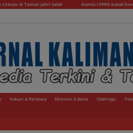
Komisi I DPRD Kalsel Dorong Pembenahan AMKS Hasanu
k
Hukum & Peristiwa
Ekonomi & Bisnis
Olahraga
Tre