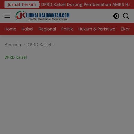
Langsung
l Dorong Pembenahan AMKS Hasanuddin
Jurnal Terkini
Ketua TP PKK K
ke
konten
Home
Kalsel
Regional
Politik
Hukum & Peristiwa
Ekonom
Beranda
DPRD Kalsel
DPRD Kalsel