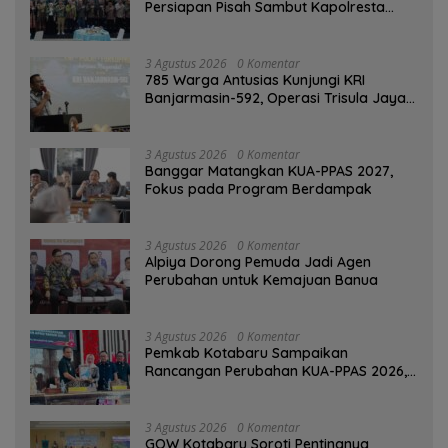
Persiapan Pisah Sambut Kapolresta
Banjarmasin
3 Agustus 2026
0 Komentar
785 Warga Antusias Kunjungi KRI
Banjarmasin-592, Operasi Trisula Jaya
Tinggalkan Kesan di Kotabaru
3 Agustus 2026
0 Komentar
‎Banggar Matangkan KUA-PPAS 2027,
Fokus pada Program Berdampak
3 Agustus 2026
0 Komentar
‎Alpiya Dorong Pemuda Jadi Agen
Perubahan untuk Kemajuan Banua ‎
3 Agustus 2026
0 Komentar
Pemkab Kotabaru Sampaikan
Rancangan Perubahan KUA-PPAS 2026,
PAD Diproyeksi Rp557,7 Miliar
3 Agustus 2026
0 Komentar
GOW Kotabaru Soroti Pentingnya