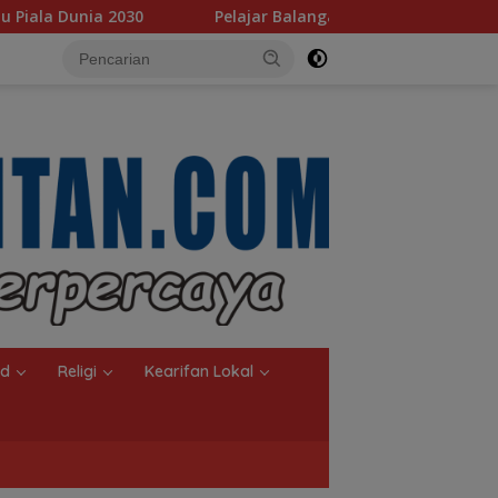
jar Balangan Terima Program Indonesia Pintar, Rifqinizamy Ap
nd
Religi
Kearifan Lokal