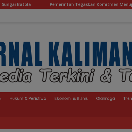
tah Tegaskan Komitmen Menuju Piala Dunia 2030
Pela
k
Hukum & Peristiwa
Ekonomi & Bisnis
Olahraga
Tre