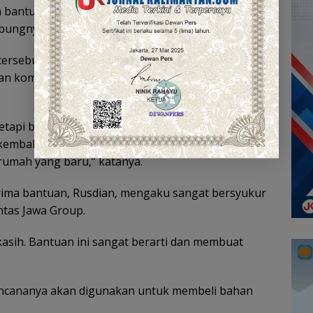
 bantuan, semoga bantuan ini bisa bermanfaat
mbungnya.
tersebut bukan terletak pada besar kecilnya
dan komunikasi agar para korban dapat bangkit
etapi bagaimana kita bersilaturahmi dan
embali bangkit. Semoga cobaan ini cepat berlalu
umah yang baru,” katanya.
rima bantuan, Rusdian, mengaku sangat bersyukur
ntas Jawa Group.
kasih. Bantuan ini sangat berarti dan membuat
ncananya akan digunakan untuk membeli bahan