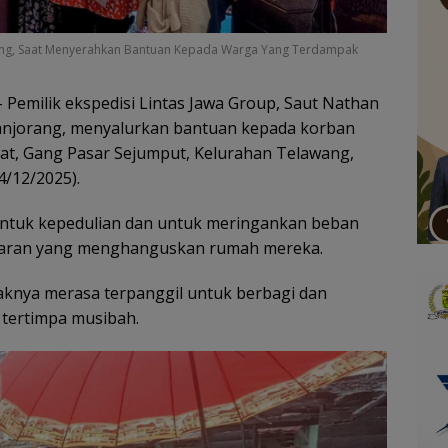
orang, Saat Menyerahkan Bantuan Kepada Warga Yang Terdampak
 Pemilik ekspedisi Lintas Jawa Group, Saut Nathan
imanjorang, menyalurkan bantuan kepada korban
at, Gang Pasar Sejumput, Kelurahan Telawang,
/12/2025).
entuk kepedulian dan untuk meringankan beban
karan yang menghanguskan rumah mereka.
knya merasa terpanggil untuk berbagi dan
tertimpa musibah.