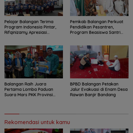
Pelajar Balangan Terima
Pemkab Balangan Perkuat
Program Indonesia Pintar,
Pendidikan Pesantren,
Rifqinizamy Apresiasi
Program Beasiswa Santri
Komitmen Pemkab
Sudah Jangkau 2.751
Penerima
Balangan Raih Juara
BPBD Balangan Petakan
Pertama Lomba Paduan
Jalur Evakuasi di Enam Desa
Suara Mars PKK Provinsi
Rawan Banjir Bandang
Kalsel
Rekomendasi untuk kamu