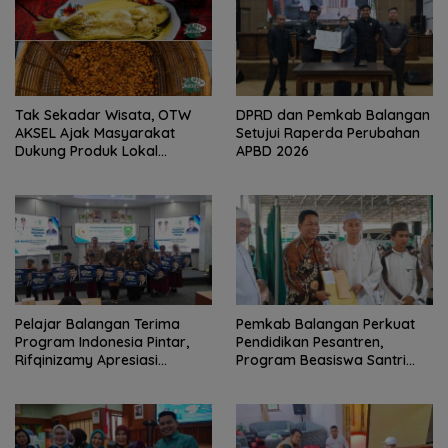
Tak Sekadar Wisata, OTW
DPRD dan Pemkab Balangan
AKSEL Ajak Masyarakat
Setujui Raperda Perubahan
Dukung Produk Lokal
APBD 2026
Tabalong
Pelajar Balangan Terima
Pemkab Balangan Perkuat
Program Indonesia Pintar,
Pendidikan Pesantren,
Rifqinizamy Apresiasi
Program Beasiswa Santri
Komitmen Pemkab
Sudah Jangkau 2.751
Penerima