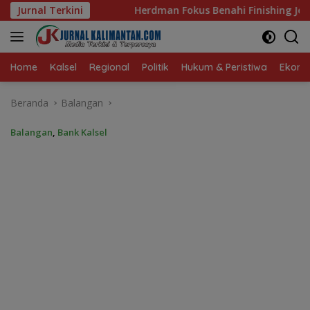
Langsung
Jurnal Terkini
Herdman Fokus Benahi Finishing Jelang Lawan Singapura
ke
konten
Home
Kalsel
Regional
Politik
Hukum & Peristiwa
Ekonom
Beranda
Balangan
Balangan
,
Bank Kalsel