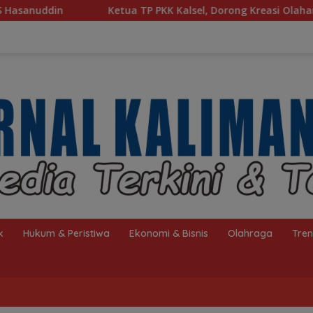
tua TP PKK Kalsel, Dorong Kreasi Olahan Ikan Hingga Tingkat 
k
Hukum & Peristiwa
Ekonomi & Bisnis
Olahraga
Tre