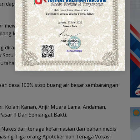
tan dapat ditegakkan menuju perubahan yang lebih
r mewakili Pj. Bupati Dinansyah, turut
ang kesehatan tingkat kabupaten Barito Kuala.
 diraih desa Pandan Sari Anjir Pasar, terbaik Satu
k Satu Sanitasi Total Berbasis Masyarakat oleh
lurahan desa Ber Prilaku Hidup Bersih dan Sehat
aan desa 100% stop buang air besar sembarangan
ni, Kolam Kanan, Anjir Muara Lama, Andaman,
Pasar II Dan Semangat Bakti.
 Nakes dari tenaga kefarmasian dan bahan medis
masing Tiga orang Apoteker dan Tenaga Vokasi