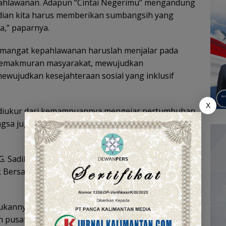
epahlawanan. Adapun “Cintai Negerimu” mengandung
ian kita harus memberikan sumbangsih yang
a,” paparnya.
semangat kepahlawanan haruslah menjalar pada
emakmuran masyarakat, mewujudkan
mewujudkan kesejahteraan sosial yang inklusif
X
 diukur dari kemampuannya mengejar pertumbuhan
gsa juga diukur dari kemampuannya mengelola
G. Sadikin sampaikan tema Hari Kesehatan
ak Bersama, Sehat Bersama” yang mutlak harus
kannya sendiri. Hanya dengan sinergi dan
h pusat, pemerintah daerah dan seluruh elemen