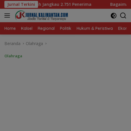
Langsung
au 2.751 Penerima
Jurnal Terkini
Bagaimana KIP Hadapi Deepfake dan
ke
konten
Home
Kalsel
Regional
Politik
Hukum & Peristiwa
Ekonom
Beranda
Olahraga
Olahraga