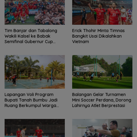
Tim Banjar dan Tabalong
Erick Thohir Minta Timnas
Wakili Kalsel ke Babak
Bangkit Usai Dikalahkan
Semifinal Gubernur Cup
Vietnam
Road to Pangdam
XXII/Tambun Bungai
Lapangan Voli Program
Balangan Gelar Turnamen
Bupati Tanah Bumbu Jadi
Mini Soccer Perdana, Dorong
Ruang Berkumpul Warga
Lahirnya Atlet Berprestasi
Desa Madu Retno