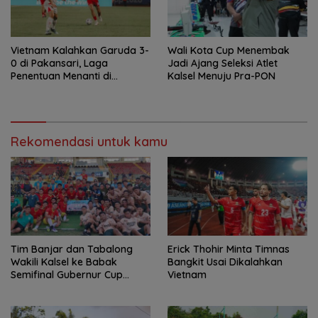
Vietnam Kalahkan Garuda 3-
Wali Kota Cup Menembak
0 di Pakansari, Laga
Jadi Ajang Seleksi Atlet
Penentuan Menanti di
Kalsel Menuju Pra-PON
Singapura
Rekomendasi untuk kamu
Tim Banjar dan Tabalong
Erick Thohir Minta Timnas
Wakili Kalsel ke Babak
Bangkit Usai Dikalahkan
Semifinal Gubernur Cup
Vietnam
Road to Pangdam
XXII/Tambun Bungai