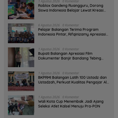
1 Agustus 2026
0 Komentar
Roblox Gandeng Ruangguru, Dorong
Siswa Indonesia Belajar Lewat Kreasi
Digital
6 Agustus 2026
0 Komentar
Pelajar Balangan Terima Program
Indonesia Pintar, Rifqinizamy Apresiasi
Komitmen Pemkab
1 Agustus 2026
0 Komentar
Bupati Balangan Apresiasi Film
Dokumenter Banjir Bandang Tebing
Tinggi sebagai Media Edukasi
1 Agustus 2026
0 Komentar
BKPRMI Balangan Latih 100 Ustadz dan
Ustadzah, Perkuat Kualitas Pengajar Al-
Qur’an
1 Agustus 2026
0 Komentar
Wali Kota Cup Menembak Jadi Ajang
Seleksi Atlet Kalsel Menuju Pra-PON