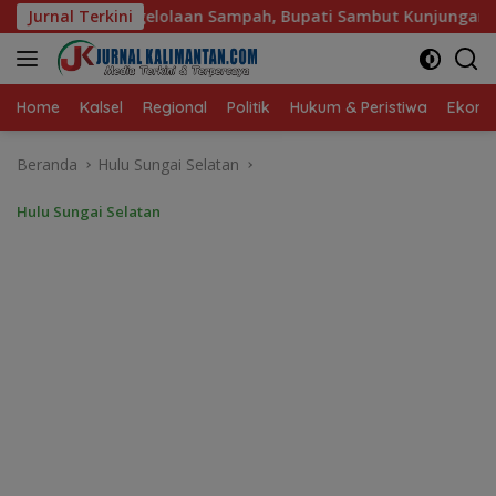
Langsung
ah, Bupati Sambut Kunjungan Istri Menteri LH
Jurnal Terkini
Sambut
ke
konten
Home
Kalsel
Regional
Politik
Hukum & Peristiwa
Ekonom
Beranda
Hulu Sungai Selatan
Hulu Sungai Selatan