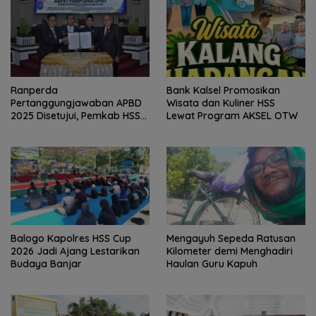
Bank Kalsel Promosikan
Ranperda
Wisata dan Kuliner HSS
Pertanggungjawaban APBD
Lewat Program AKSEL OTW
2025 Disetujui, Pemkab HSS
Perkuat Tata Kelola
Keuangan
Balogo Kapolres HSS Cup
Mengayuh Sepeda Ratusan
2026 Jadi Ajang Lestarikan
Kilometer demi Menghadiri
Budaya Banjar
Haulan Guru Kapuh