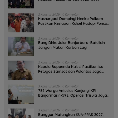
2 Agustus 2026
0 Komentar
Hasnuryadi Dampingi Menko Polkam
Pastikan Kesiapan Kalsel Hadapi Puncak
Musim Kemarau
2 Agustus 2026
0 Komentar
Bang Dhin: Jalur Banjarbaru–Batulicin
Jangan Makan Korban Lagi
2 Agustus 2026
0 Komentar
Kepala Bappenda Kalsel Pastikan Isu
Petugas Samsat dan Polantas Jaga
SPBU Mulai 1 Agustus Adalah Hoaks
3 Agustus 2026
0 Komentar
785 Warga Antusias Kunjungi KRI
Banjarmasin-592, Operasi Trisula Jaya
Tinggalkan Kesan di Kotabaru
3 Agustus 2026
0 Komentar
‎Banggar Matangkan KUA-PPAS 2027,