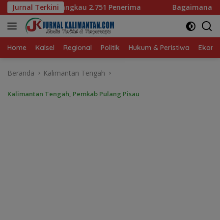
Langsung
Penerima
Jurnal Terkini
Bagaimana KIP Hadapi Deepfake dan Hoaks?
ke
konten
Home
Kalsel
Regional
Politik
Hukum & Peristiwa
Ekonom
Beranda
Kalimantan Tengah
Kalimantan Tengah
,
Pemkab Pulang Pisau