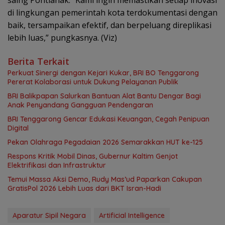
saing Pontianak. “Kami ingin memastikan setiap inovasi
di lingkungan pemerintah kota terdokumentasi dengan
baik, tersampaikan efektif, dan berpeluang direplikasi
lebih luas,” pungkasnya. (Viz)
Berita Terkait
Perkuat Sinergi dengan Kejari Kukar, BRI BO Tenggarong
Pererat Kolaborasi untuk Dukung Pelayanan Publik
BRI Balikpapan Salurkan Bantuan Alat Bantu Dengar Bagi
Anak Penyandang Gangguan Pendengaran
BRI Tenggarong Gencar Edukasi Keuangan, Cegah Penipuan
Digital
Pekan Olahraga Pegadaian 2026 Semarakkan HUT ke-125
Respons Kritik Mobil Dinas, Gubernur Kaltim Genjot
Elektrifikasi dan Infrastruktur
Temui Massa Aksi Demo, Rudy Mas’ud Paparkan Cakupan
GratisPol 2026 Lebih Luas dari BKT Isran-Hadi
Aparatur Sipil Negara
Artificial Intelligence