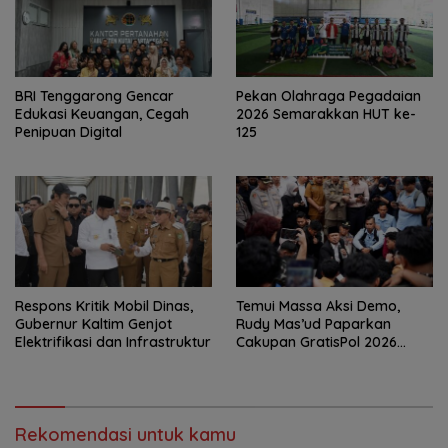
BRI Tenggarong Gencar
Pekan Olahraga Pegadaian
Edukasi Keuangan, Cegah
2026 Semarakkan HUT ke-
Penipuan Digital
125
Respons Kritik Mobil Dinas,
Temui Massa Aksi Demo,
Gubernur Kaltim Genjot
Rudy Mas’ud Paparkan
Elektrifikasi dan Infrastruktur
Cakupan GratisPol 2026
Lebih Luas dari BKT Isran-
Hadi
Rekomendasi untuk kamu