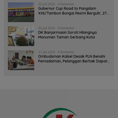
30 Juli 2026
0 Komentar
Gubernur Cup Road to Pangdam
XXII/Tambun Bungai Resmi Bergulir, 27
Tim Kalsel-Kalteng Berebut Gelar
30 Juli 2026
0 Komentar
DK Banjarmasin Soroti Hilangnya
Monumen Taman Gerbang Kota
31 Juli 2026
0 Komentar
Ombudsman Kalsel Desak PLN Benahi
Pemadaman, Pelanggan Berhak Dapat
Kompensasi