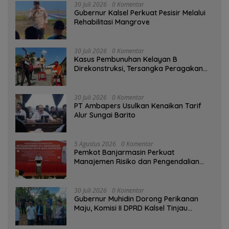
30 Juli 2026
0 Komentar
Gubernur Kalsel Perkuat Pesisir Melalui
Rehabilitasi Mangrove
30 Juli 2026
0 Komentar
Kasus Pembunuhan Kelayan B
Direkonstruksi, Tersangka Peragakan
Aksi Penyerangan dengan Arit
30 Juli 2026
0 Komentar
PT Ambapers Usulkan Kenaikan Tarif
Alur Sungai Barito
5 Agustus 2026
0 Komentar
Pemkot Banjarmasin Perkuat
Manajemen Risiko dan Pengendalian
Gratifikasi Cegah Korupsi
30 Juli 2026
0 Komentar
Gubernur Muhidin Dorong Perikanan
Maju, Komisi II DPRD Kalsel Tinjau
Kampung Gabus Haruan dan Gencarkan
GEMARIKAN