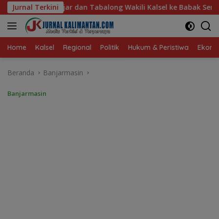
Langsung
ng Wakili Kalsel ke Babak Semifinal Gubernur Cup Road to Pa
Jurnal Terkini
ke
konten
Home
Kalsel
Regional
Politik
Hukum & Peristiwa
Ekonom
Beranda
Banjarmasin
Banjarmasin