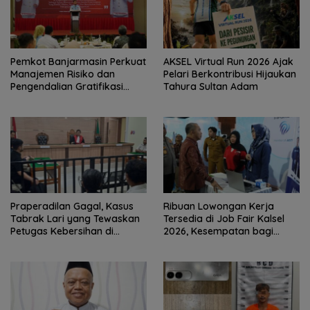
Pemkot Banjarmasin Perkuat
AKSEL Virtual Run 2026 Ajak
Manajemen Risiko dan
Pelari Berkontribusi Hijaukan
Pengendalian Gratifikasi
Tahura Sultan Adam
Cegah Korupsi
Praperadilan Gagal, Kasus
Ribuan Lowongan Kerja
Tabrak Lari yang Tewaskan
Tersedia di Job Fair Kalsel
Petugas Kebersihan di
2026, Kesempatan bagi
Banjarmasin Masuk Tahap
Pencari Kerja
Persidangan