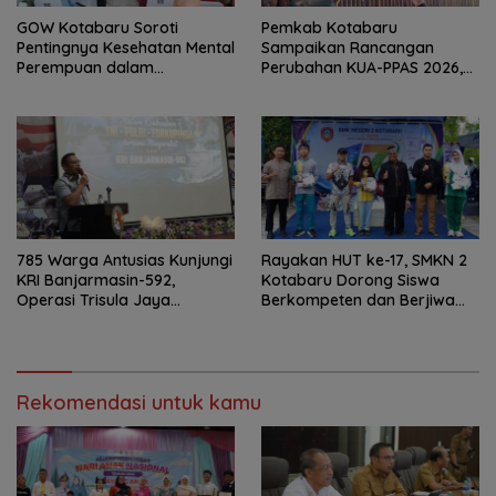
GOW Kotabaru Soroti
Pemkab Kotabaru
Pentingnya Kesehatan Mental
Sampaikan Rancangan
Perempuan dalam
Perubahan KUA-PPAS 2026,
Pertemuan Rutin
PAD Diproyeksi Rp557,7 Miliar
785 Warga Antusias Kunjungi
Rayakan HUT ke-17, SMKN 2
KRI Banjarmasin-592,
Kotabaru Dorong Siswa
Operasi Trisula Jaya
Berkompeten dan Berjiwa
Tinggalkan Kesan di
Wirausaha
Kotabaru
Rekomendasi untuk kamu