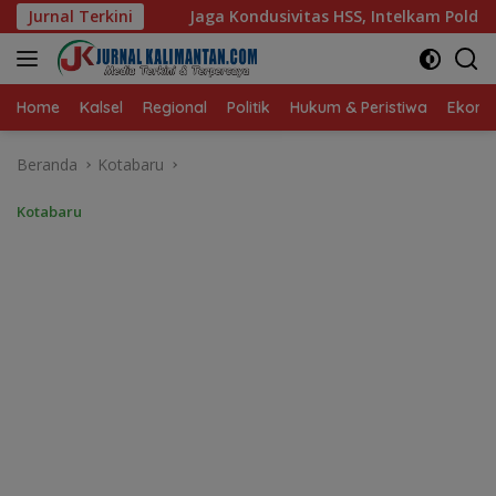
Langsung
ondusivitas HSS, Intelkam Polda Kalsel Dorong Persatuan dan 
Jurnal Terkini
ke
konten
Home
Kalsel
Regional
Politik
Hukum & Peristiwa
Ekonom
Beranda
Kotabaru
Kotabaru