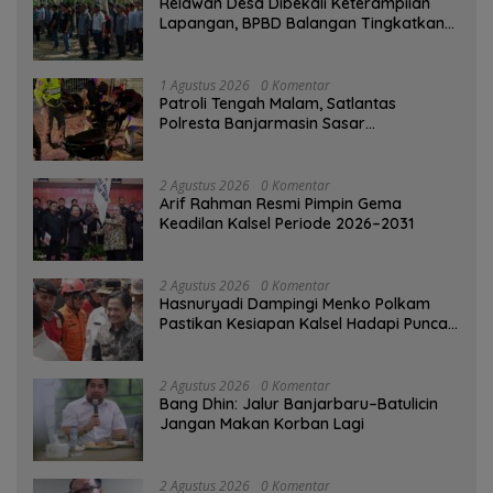
Relawan Desa Dibekali Keterampilan
Lapangan, BPBD Balangan Tingkatkan
Kesiapsiagaan Bencana
1 Agustus 2026
0 Komentar
Patroli Tengah Malam, Satlantas
Polresta Banjarmasin Sasar
Pelanggaran dan Balap Liar
2 Agustus 2026
0 Komentar
Arif Rahman Resmi Pimpin Gema
Keadilan Kalsel Periode 2026–2031
2 Agustus 2026
0 Komentar
Hasnuryadi Dampingi Menko Polkam
Pastikan Kesiapan Kalsel Hadapi Puncak
Musim Kemarau
2 Agustus 2026
0 Komentar
Bang Dhin: Jalur Banjarbaru–Batulicin
Jangan Makan Korban Lagi
2 Agustus 2026
0 Komentar