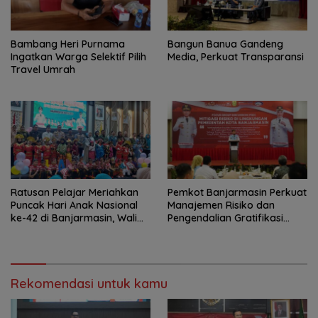
Bambang Heri Purnama
Bangun Banua Gandeng
Ingatkan Warga Selektif Pilih
Media, Perkuat Transparansi
Travel Umrah
Ratusan Pelajar Meriahkan
Pemkot Banjarmasin Perkuat
Puncak Hari Anak Nasional
Manajemen Risiko dan
ke-42 di Banjarmasin, Wali
Pengendalian Gratifikasi
Kota Ajak Wujudkan
Cegah Korupsi
Generasi Emas
Rekomendasi untuk kamu