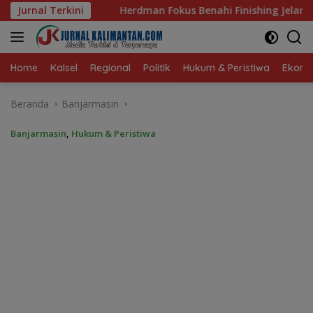
Langsung
dman Fokus Benahi Finishing Jelang Lawan Singapura
Jurnal Terkini
K
ke
konten
Home
Kalsel
Regional
Politik
Hukum & Peristiwa
Ekonom
Beranda
Banjarmasin
Banjarmasin
,
Hukum & Peristiwa