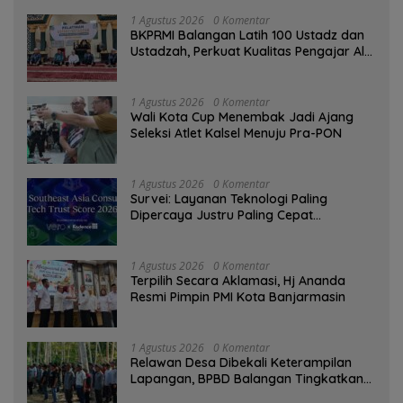
1 Agustus 2026
0 Komentar
BKPRMI Balangan Latih 100 Ustadz dan
Ustadzah, Perkuat Kualitas Pengajar Al-
Qur’an
1 Agustus 2026
0 Komentar
Wali Kota Cup Menembak Jadi Ajang
Seleksi Atlet Kalsel Menuju Pra-PON
1 Agustus 2026
0 Komentar
Survei: Layanan Teknologi Paling
Dipercaya Justru Paling Cepat
Ditinggalkan Saat Bermasalah
1 Agustus 2026
0 Komentar
‎Terpilih Secara Aklamasi, Hj Ananda
Resmi Pimpin PMI Kota Banjarmasin
1 Agustus 2026
0 Komentar
Relawan Desa Dibekali Keterampilan
Lapangan, BPBD Balangan Tingkatkan
Kesiapsiagaan Bencana