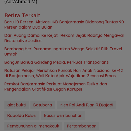
(Adt/Ahmad M)
Berita Terkait
Baru 10 Persen, Aktivasi IKD Banjarmasin Didorong Tuntas 90
Persen dalam Dua Bulan
Dari Ruang Damai ke Kejati, Rekam Jejak Radityo Mengawal
Restorative Justice
Bambang Heri Purnama Ingatkan Warga Selektif Pilih Travel
Umrah
Bangun Banua Gandeng Media, Perkuat Transparansi
Ratusan Pelajar Meriahkan Puncak Hari Anak Nasional ke-42
di Banjarmasin, Wali Kota Ajak Wujudkan Generasi Emas
Pemkot Banjarmasin Perkuat Manajemen Risiko dan
Pengendalian Gratifikasi Cegah Korupsi
alat bukti
Batubara
Irjen Pol Andi Rian R.Djajadi
Kapolda Kalsel
kasus pembunuhan
Pembunuhan di mengkauk
Pertambangan