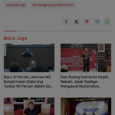
senjata api
tersangka pembunuhan
Baca Juga
Baru 10 Persen, Aktivasi IKD
Dari Ruang Damai ke Kejati,
Banjarmasin Didorong
Rekam Jejak Radityo
Tuntas 90 Persen dalam Dua
Mengawal Restorative
Bulan
Justice