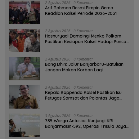
2 Agustus 2026
0 Komentar
Arif Rahman Resmi Pimpin Gema
Keadilan Kalsel Periode 2026–2031
2 Agustus 2026
0 Komentar
Hasnuryadi Dampingi Menko Polkam
Pastikan Kesiapan Kalsel Hadapi Puncak
Musim Kemarau
2 Agustus 2026
0 Komentar
Bang Dhin: Jalur Banjarbaru–Batulicin
Jangan Makan Korban Lagi
2 Agustus 2026
0 Komentar
Kepala Bappenda Kalsel Pastikan Isu
Petugas Samsat dan Polantas Jaga
SPBU Mulai 1 Agustus Adalah Hoaks
3 Agustus 2026
0 Komentar
785 Warga Antusias Kunjungi KRI
Banjarmasin-592, Operasi Trisula Jaya
Tinggalkan Kesan di Kotabaru