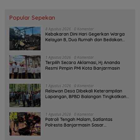
Popular Sepekan
8 Agustus 2026
0 Komentar
Kebakaran Dini Hari Gegerkan Warga
Kelayan B, Dua Rumah dan Bedakan
Terbakar
1 Agustus 2026
0 Komentar
‎Terpilih Secara Aklamasi, Hj Ananda
Resmi Pimpin PMI Kota Banjarmasin
1 Agustus 2026
0 Komentar
Relawan Desa Dibekali Keterampilan
Lapangan, BPBD Balangan Tingkatkan
Kesiapsiagaan Bencana
1 Agustus 2026
0 Komentar
Patroli Tengah Malam, Satlantas
Polresta Banjarmasin Sasar
Pelanggaran dan Balap Liar