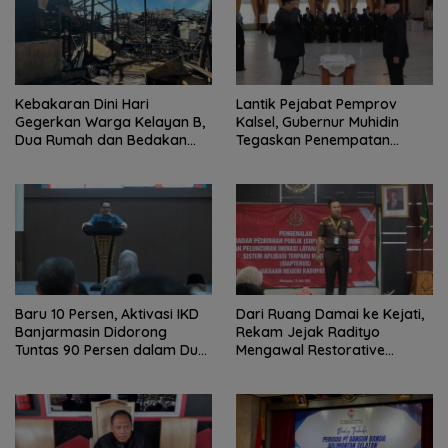
Kebakaran Dini Hari
Lantik Pejabat Pemprov
Gegerkan Warga Kelayan B,
Kalsel, Gubernur Muhidin
Dua Rumah dan Bedakan
Tegaskan Penempatan
Terbakar
Berbasis Talenta
Baru 10 Persen, Aktivasi IKD
Dari Ruang Damai ke Kejati,
Banjarmasin Didorong
Rekam Jejak Radityo
Tuntas 90 Persen dalam Dua
Mengawal Restorative
Bulan
Justice