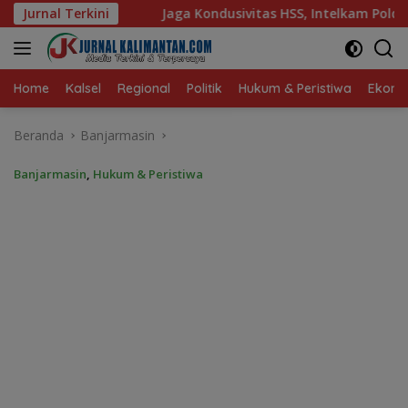
Langsung
 Kondusivitas HSS, Intelkam Polda Kalsel Dorong Persatuan d
Jurnal Terkini
ke
konten
Home
Kalsel
Regional
Politik
Hukum & Peristiwa
Ekonom
Beranda
Banjarmasin
Banjarmasin
,
Hukum & Peristiwa