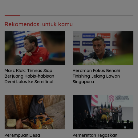
Road to Pangdam
XXII/Tambun Bungai
Rekomendasi untuk kamu
Marc Klok: Timnas Siap
Herdman Fokus Benahi
Berjuang Habis-habisan
Finishing Jelang Lawan
Demi Lolos ke Semifinal
Singapura
Perempuan Desa
Pemerintah Tegaskan