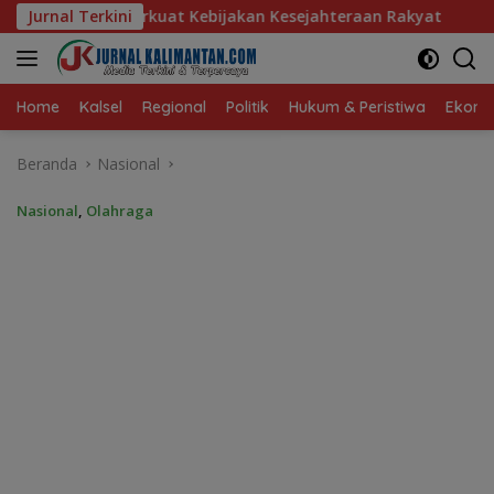
Langsung
ebijakan Kesejahteraan Rakyat
Jurnal Terkini
Baru 10 Persen, Aktivas
ke
konten
Home
Kalsel
Regional
Politik
Hukum & Peristiwa
Ekonom
Beranda
Nasional
Nasional
,
Olahraga