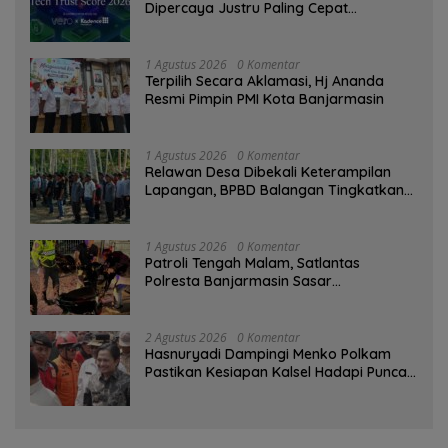
Dipercaya Justru Paling Cepat
Ditinggalkan Saat Bermasalah
1 Agustus 2026
0 Komentar
‎Terpilih Secara Aklamasi, Hj Ananda
Resmi Pimpin PMI Kota Banjarmasin
1 Agustus 2026
0 Komentar
Relawan Desa Dibekali Keterampilan
Lapangan, BPBD Balangan Tingkatkan
Kesiapsiagaan Bencana
1 Agustus 2026
0 Komentar
Patroli Tengah Malam, Satlantas
Polresta Banjarmasin Sasar
Pelanggaran dan Balap Liar
2 Agustus 2026
0 Komentar
Hasnuryadi Dampingi Menko Polkam
Pastikan Kesiapan Kalsel Hadapi Puncak
Musim Kemarau