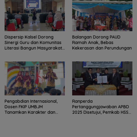
Dispersip Kalsel Dorong
Balangan Dorong PAUD
Sinergi Guru dan Komunitas
Ramah Anak, Bebas
Literasi Bangun Masyarakat
Kekerasan dan Perundungan
Cerdas Informasi
Pengabdian Internasional,
Ranperda
Dosen FKIP UMBJM
Pertanggungjawaban APBD
Tanamkan Karakter dan
2025 Disetujui, Pemkab HSS
Literasi Numerasi Anak
Perkuat Tata Kelola
Indonesia di Malaysia
Keuangan