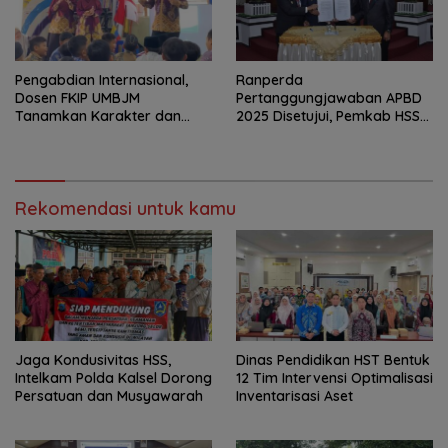
Pengabdian Internasional,
Ranperda
Dosen FKIP UMBJM
Pertanggungjawaban APBD
Tanamkan Karakter dan
2025 Disetujui, Pemkab HSS
Literasi Numerasi Anak
Perkuat Tata Kelola
Indonesia di Malaysia
Keuangan
Rekomendasi untuk kamu
Jaga Kondusivitas HSS,
Dinas Pendidikan HST Bentuk
Intelkam Polda Kalsel Dorong
12 Tim Intervensi Optimalisasi
Persatuan dan Musyawarah
Inventarisasi Aset