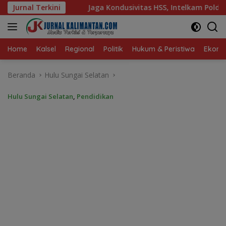
Langsung
 Kondusivitas HSS, Intelkam Polda Kalsel Dorong Persatuan d
Jurnal Terkini
ke
konten
Home
Kalsel
Regional
Politik
Hukum & Peristiwa
Ekonom
Beranda
Hulu Sungai Selatan
Hulu Sungai Selatan
,
Pendidikan