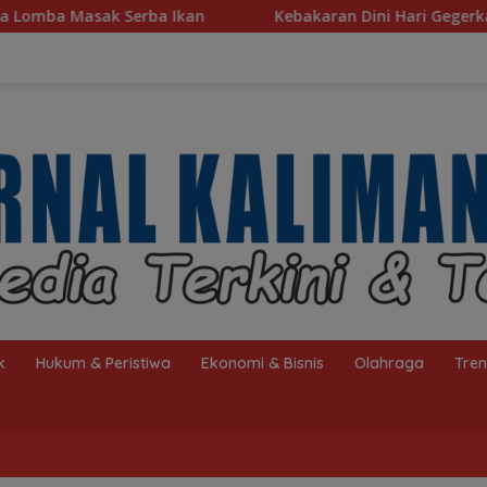
an
Kebakaran Dini Hari Gegerkan Warga Kelayan B, Du
k
Hukum & Peristiwa
Ekonomi & Bisnis
Olahraga
Tre