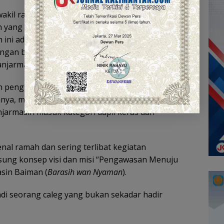
akil rakyat, karena itulah mantapkan hati memilih
an yang pian amanahkan di kursi DPRD. Pun jika
ah ini adalah sebuah amanah pian, dan kita mesti
ingan bersama,” ujar Helmi, yang merupakan caleg
anjarmasin.
an pengusaha muda ini, optimis bersama dukungan
ianya, mampu mengungguli sejumlah pesaing
jarmasin masuk kategori dapil keras dan
enal ramah dan sering terlibat kegiatan
ung konsep visi dan misi “Pengawasan Menuju
sin Baiman (
Barasih wan Nyaman
).
di seorang caleg yang bukan sekadar hadir