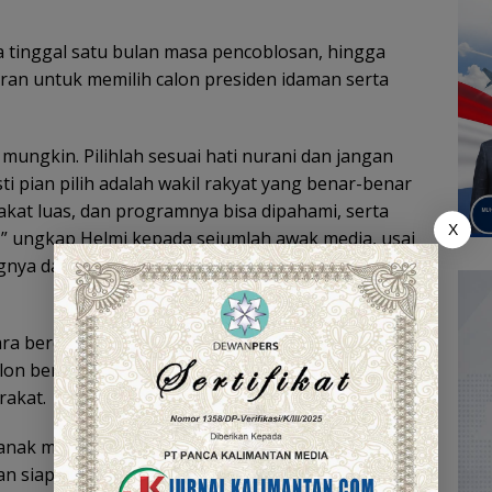
a tinggal satu bulan masa pencoblosan, hingga
ran untuk memilih calon presiden idaman serta
 mungkin. Pilihlah sesuai hati nurani dan jangan
sti pian pilih adalah wakil rakyat yang benar-benar
at luas, dan programnya bisa dipahami, serta
X
 ungkap Helmi kepada sejumlah awak media, usai
nya dan masyarakat di Banjarmasin, Sabtu
ra berdemokrasi dengan baik, yang dimulai
on berkualitas dan berakhlak, serta jelas program-
akat.
anak muda dan lainnya ini, berharap masyarakat
n siapa yang harus didukung dan dipilih.