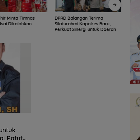
langan Terima
AKSEL Virtual Run 2026 Ajak
Lapa
hmi Kapolres Baru,
Pelari Berkontribusi Hijaukan
Tana
Sinergi untuk Daerah
Tahura Sultan Adam
Berk
Retn
untuk
ai Patut