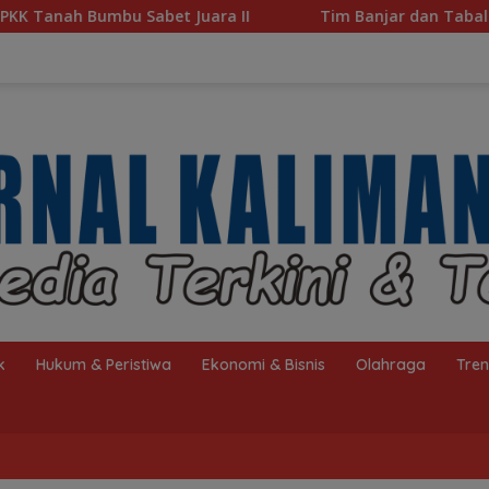
Juara II
Tim Banjar dan Tabalong Wakili Kalsel ke Ba
k
Hukum & Peristiwa
Ekonomi & Bisnis
Olahraga
Tre