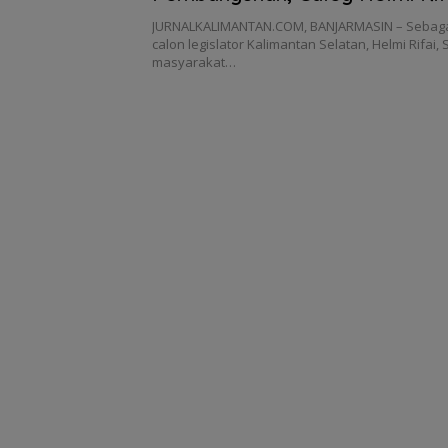
Dipertimbangkan untuk Dipilih
JURNALKALIMANTAN.COM, BANJARMASIN – Sebagai
calon legislator Kalimantan Selatan, Helmi Rifai,
masyarakat…