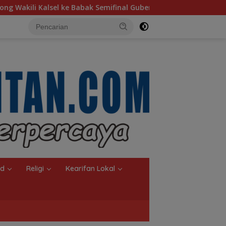
bak Semifinal Gubernur Cup Road to Pangdam XXII/Tambun Bung
nd
Religi
Kearifan Lokal