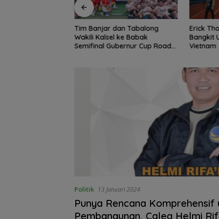
dan Tabalong
Erick Thohir Minta Timnas
DPRD Ba
l ke Babak
Bangkit Usai Dikalahkan
Silatura
ubernur Cup Road
Vietnam
Perkuat 
 XXII/Tambun
Politik
13 Januari 2024
Punya Rencana Komprehensif 
Pembangunan, Caleg Helmi Rif