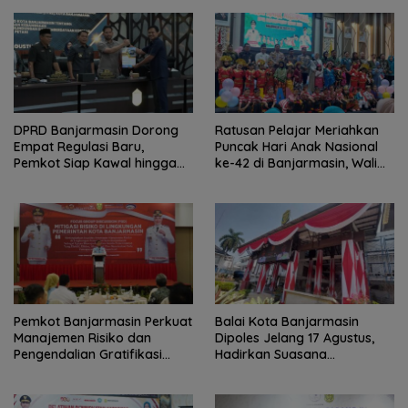
DPRD Banjarmasin Dorong
Ratusan Pelajar Meriahkan
Empat Regulasi Baru,
Puncak Hari Anak Nasional
Pemkot Siap Kawal hingga
ke-42 di Banjarmasin, Wali
Jadi Perda
Kota Ajak Wujudkan
Generasi Emas
Pemkot Banjarmasin Perkuat
Balai Kota Banjarmasin
Manajemen Risiko dan
Dipoles Jelang 17 Agustus,
Pengendalian Gratifikasi
Hadirkan Suasana
Cegah Korupsi
Nasionalisme