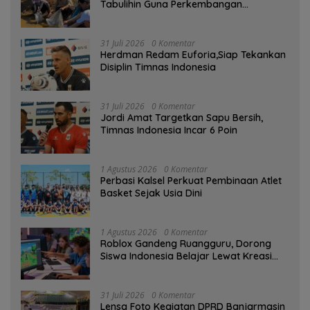
Tabulihin Guna Perkembangan
Kampung Papuyu
31 Juli 2026
0 Komentar
Herdman Redam Euforia,Siap Tekankan
Disiplin Timnas Indonesia
31 Juli 2026
0 Komentar
Jordi Amat Targetkan Sapu Bersih,
Timnas Indonesia Incar 6 Poin
1 Agustus 2026
0 Komentar
Perbasi Kalsel Perkuat Pembinaan Atlet
Basket Sejak Usia Dini
1 Agustus 2026
0 Komentar
Roblox Gandeng Ruangguru, Dorong
Siswa Indonesia Belajar Lewat Kreasi
Digital
31 Juli 2026
0 Komentar
Lensa Foto Kegiatan DPRD Banjarmasin