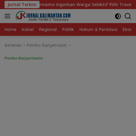
Langsung
gatkan Warga Selektif Pilih Travel Umrah
Jurnal Terkini
Bangun Ban
ke
konten
Home
Kalsel
Regional
Politik
Hukum & Peristiwa
Ekonom
Beranda
Pemko Banjarmasin
Pemko Banjarmasin