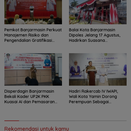
Pemkot Banjarmasin Perkuat
Balai Kota Banjarmasin
Manajemen Risiko dan
Dipoles Jelang 17 Agustus,
Pengendalian Gratifikasi
Hadirkan Suasana
Cegah Korupsi
Nasionalisme
Disperdagin Banjarmasin
Hadiri Rakercab IV IWAPI,
Bekali Kader UP2K PKK
Wali Kota Yamin Dorong
Kuasai AI dan Pemasaran
Perempuan Sebagai
Digital
Penggerak Ekonomi
Rekomendasi untuk kamu