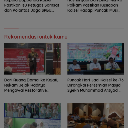
Pastikan Isu Petugas Samsat
Polkam Pastikan Kesiapan
dan Polantas Jaga SPBU
Kalsel Hadapi Puncak Musim
Mulai 1 Agustus Adalah Hoaks
Kemarau
Rekomendasi untuk kamu
Dari Ruang Damai ke Kejati,
Puncak Hari Jadi Kalsel ke-76
Rekam Jejak Radityo
Dirangkai Peresmian Masjid
Mengawal Restorative
Syekh Muhammad Arsyad Al
Justice
Banjari