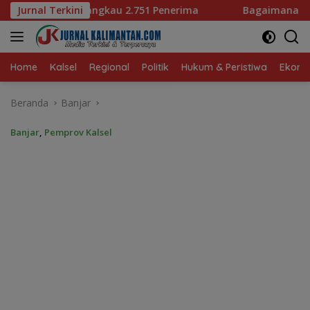
Langsung
 2.751 Penerima
Jurnal Terkini
Bagaimana KIP Hadapi Deepfake dan 
ke
konten
Home
Kalsel
Regional
Politik
Hukum & Peristiwa
Ekonom
Beranda
Banjar
Banjar
,
Pemprov Kalsel