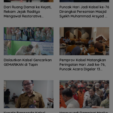
Dari Ruang Damai ke Kejati,
Puncak Hari Jadi Kalsel ke-76
Rekam Jejak Radityo
Dirangkai Peresmian Masjid
Mengawal Restorative
Syekh Muhammad Arsyad Al
Justice
Banjari
Dislautkan Kalsel Gencarkan
Pemprov Kalsel Matangkan
GEMARIKAN di Tapin
Peringatan Hari Jadi ke-76,
Puncak Acara Digelar 13
Agustus di Banjarbaru
Kepala Bappenda Kalsel
Hasnuryadi Dampingi Menko