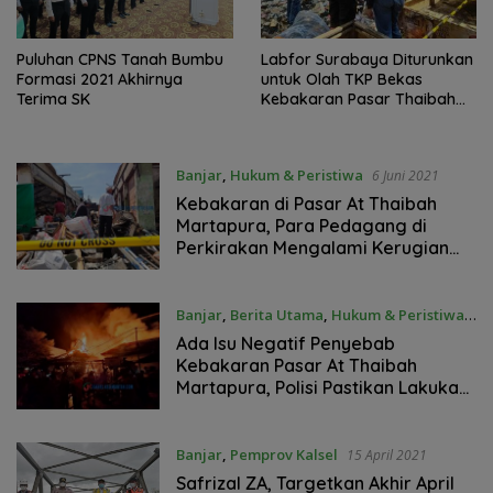
Puluhan CPNS Tanah Bumbu
Labfor Surabaya Diturunkan
Formasi 2021 Akhirnya
untuk Olah TKP Bekas
Terima SK
Kebakaran Pasar Thaibah
Martapura
Banjar
,
Hukum & Peristiwa
6 Juni 2021
Kebakaran di Pasar At Thaibah
Martapura, Para Pedagang di
Perkirakan Mengalami Kerugian
Mencapai Rp 1,43 Miliar
Banjar
,
Berita Utama
,
Hukum & Peristiwa
5 Juni 2021
Ada Isu Negatif Penyebab
Kebakaran Pasar At Thaibah
Martapura, Polisi Pastikan Lakukan
Penyelidikan Maksimal
Banjar
,
Pemprov Kalsel
15 April 2021
Safrizal ZA, Targetkan Akhir April