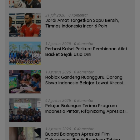
31 Juli 2026
0 Komentar
Jordi Amat Targetkan Sapu Bersih,
Timnas Indonesia Incar 6 Poin
1 Agustus 2026
0 Komentar
Perbasi Kalsel Perkuat Pembinaan Atlet
Basket Sejak Usia Dini
1 Agustus 2026
0 Komentar
Roblox Gandeng Ruangguru, Dorong
Siswa Indonesia Belajar Lewat Kreasi
Digital
6 Agustus 2026
0 Komentar
Pelajar Balangan Terima Program
Indonesia Pintar, Rifqinizamy Apresiasi
Komitmen Pemkab
1 Agustus 2026
0 Komentar
Bupati Balangan Apresiasi Film
Dokumenter Banjir Bandang Tebing