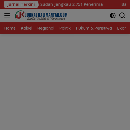
Langsung
 Jangkau 2.751 Penerima
Jurnal Terkini
Bagaimana KIP Hadapi Deepf
ke
konten
Home
Kalsel
Regional
Politik
Hukum & Peristiwa
Ekonom