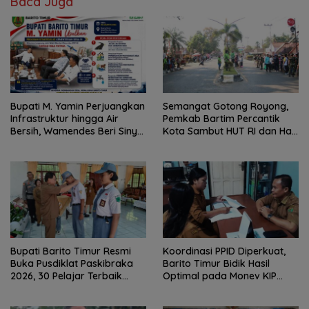
Baca Juga
Bupati M. Yamin Perjuangkan
Semangat Gotong Royong,
Infrastruktur hingga Air
Pemkab Bartim Percantik
Bersih, Wamendes Beri Sinyal
Kota Sambut HUT RI dan Hari
Positif
Jadi Kabupaten
Bupati Barito Timur Resmi
Koordinasi PPID Diperkuat,
Buka Pusdiklat Paskibraka
Barito Timur Bidik Hasil
2026, 30 Pelajar Terbaik
Optimal pada Monev KIP
Digembleng
2026