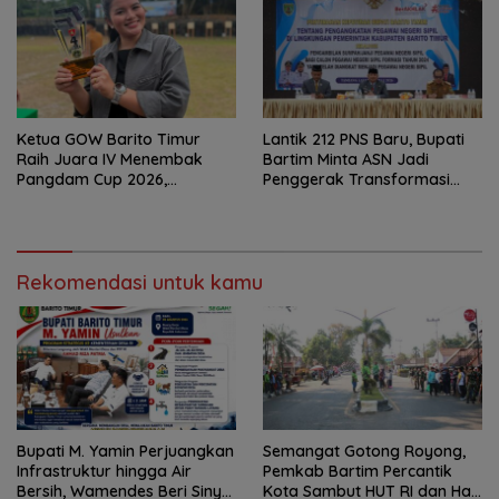
Ketua GOW Barito Timur
Lantik 212 PNS Baru, Bupati
Raih Juara IV Menembak
Bartim Minta ASN Jadi
Pangdam Cup 2026,
Penggerak Transformasi
Bersaing dengan Pimpinan
Digital
TNI-Polri
Rekomendasi untuk kamu
Bupati M. Yamin Perjuangkan
Semangat Gotong Royong,
Infrastruktur hingga Air
Pemkab Bartim Percantik
Bersih, Wamendes Beri Sinyal
Kota Sambut HUT RI dan Hari