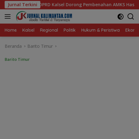
Langsung
Dorong Pembenahan AMKS Hasanuddin
Jurnal Terkini
Ketua TP PKK Kals
ke
konten
Home
Kalsel
Regional
Politik
Hukum & Peristiwa
Ekonom
Beranda
Barito Timur
Barito Timur