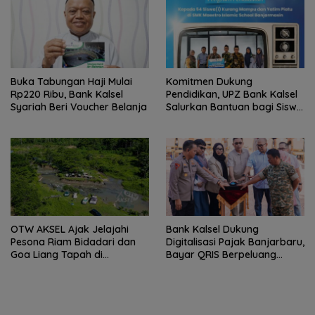
Buka Tabungan Haji Mulai
Komitmen Dukung
Rp220 Ribu, Bank Kalsel
Pendidikan, UPZ Bank Kalsel
Syariah Beri Voucher Belanja
Salurkan Bantuan bagi Siswa
Prasejahtera
OTW AKSEL Ajak Jelajahi
Bank Kalsel Dukung
Pesona Riam Bidadari dan
Digitalisasi Pajak Banjarbaru,
Goa Liang Tapah di
Bayar QRIS Berpeluang
Tabalong
Dapat Umrah