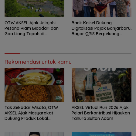
OTW AKSEL Ajak Jelajahi
Bank Kalsel Dukung
Pesona Riam Bidadari dan
Digitalisasi Pajak Banjarbaru,
Goa Liang Tapah di
Bayar QRIS Berpeluang
Tabalong
Dapat Umrah
Rekomendasi untuk kamu
Tak Sekadar Wisata, OTW
AKSEL Virtual Run 2026 Ajak
AKSEL Ajak Masyarakat
Pelari Berkontribusi Hijaukan
Dukung Produk Lokal
Tahura Sultan Adam
Tabalong