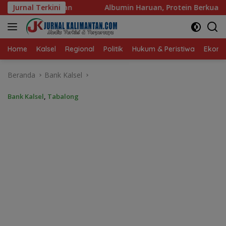
Langsung
lbumin Haruan, Protein Berkualitas untuk Hidup Sehat
Jurnal Terkini
ke
konten
Home
Kalsel
Regional
Politik
Hukum & Peristiwa
Ekonom
Beranda
Bank Kalsel
Bank Kalsel
,
Tabalong