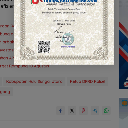
efisien. (YUN)
teraan Rakyat
ubung demi PAD
 Banjarbakula dan Penanganan Sungai Batola
vestasi Kalsel
ubahan APBD 2026
Target Rampung 10 Agustus
Kabupaten Hulu Sungai Utara
Ketua DPRD Kalsel
ggang