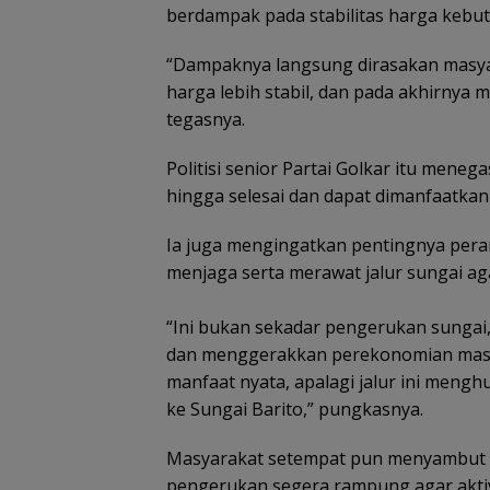
berdampak pada stabilitas harga kebut
‎“Dampaknya langsung dirasakan masyar
harga lebih stabil, dan pada akhirny
tegasnya.
‎Politisi senior Partai Golkar itu men
hingga selesai dan dapat dimanfaatkan
Ia juga mengingatkan pentingnya peran
menjaga serta merawat jalur sungai ag
‎“Ini bukan sekadar pengerukan sunga
dan menggerakkan perekonomian masya
manfaat nyata, apalagi jalur ini men
ke Sungai Barito,” pungkasnya.
‎Masyarakat setempat pun menyambut b
pengerukan segera rampung agar aktiv