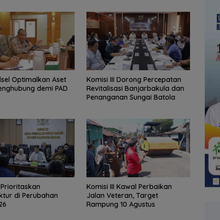
lsel Optimalkan Aset
‎Komisi III Dorong Percepatan
enghubung demi PAD
Revitalisasi Banjarbakula dan
Penanganan Sungai Batola
I Prioritaskan
Komisi III Kawal Perbaikan
uktur di Perubahan
Jalan Veteran, Target
26
Rampung 10 Agustus