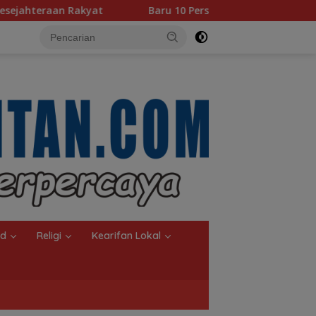
Baru 10 Persen, Aktivasi IKD Banjarmasin Didorong Tuntas 9
nd
Religi
Kearifan Lokal