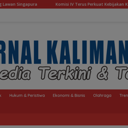
Komisi IV Terus Perkuat Kebijakan Kesejahteraan Rakyat
k
Hukum & Peristiwa
Ekonomi & Bisnis
Olahraga
Tre