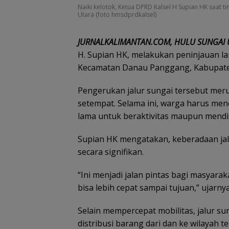
Naiki kelotok, Ketua DPRD Kalsel H Supian HK saat 
Utara (foto hmsdprdkalsel)
JURNALKALIMANTAN.COM, HULU SUNGAI 
H. Supian HK, melakukan peninjauan la
Kecamatan Danau Panggang, Kabupaten 
‎Pengerukan jalur sungai tersebut meru
setempat. Selama ini, warga harus m
lama untuk beraktivitas maupun mendis
Supian HK mengatakan, keberadaan ja
secara signifikan.
‎“Ini menjadi jalan pintas bagi masyar
bisa lebih cepat sampai tujuan,” ujarny
‎Selain mempercepat mobilitas, jalur s
distribusi barang dari dan ke wilayah te