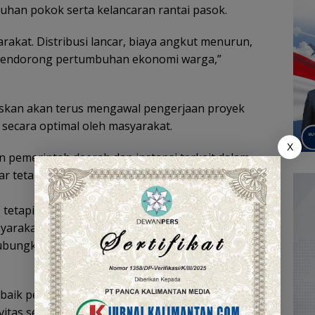
uhan pokok serta kelancaran rantai pasok.
akat. Distribusi lancar, biaya angkut menurun,
a mendorong pertumbuhan ekonomi warga,”
egaskan akan terus mengawal pengerjaan proyek
 secara optimal oleh masyarakat.
X
 pemerintah daerah dan instansi terkait dalam
ar tetap berfungsi dalam jangka panjang.
i, tetapi upaya membuka akses, menghemat waktu,
rakat. Aspirasi warga harus berujung pada
ghubungkan Tabalong dan Hulu Sungai Utara hingga
aik perhatian tersebut. Mereka berharap
itas sehari-hari, termasuk pengangkutan hasil