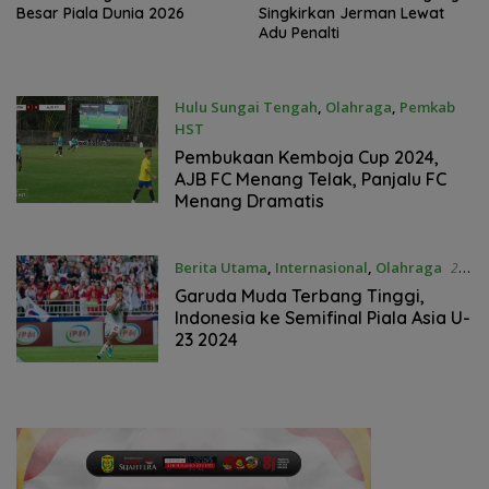
Besar Piala Dunia 2026
Singkirkan Jerman Lewat
Adu Penalti
Hulu Sungai Tengah
,
Olahraga
,
Pemkab
HST
30 Juni 2024
Pembukaan Kemboja Cup 2024,
AJB FC Menang Telak, Panjalu FC
Menang Dramatis
Berita Utama
,
Internasional
,
Olahraga
26
April 2024
Garuda Muda Terbang Tinggi,
Indonesia ke Semifinal Piala Asia U-
23 2024