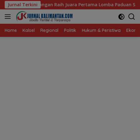
Langsung
Juara Pertama Lomba Paduan Suara Mars PKK Provinsi Kalsel
Jurnal Terkini
ke
konten
Home
Kalsel
Regional
Politik
Hukum & Peristiwa
Ekonom