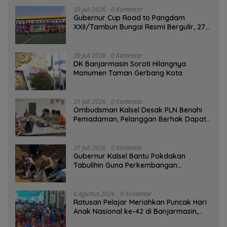
30 Juli 2026
0 Komentar
Gubernur Cup Road to Pangdam
XXII/Tambun Bungai Resmi Bergulir, 27
Tim Kalsel-Kalteng Berebut Gelar
30 Juli 2026
0 Komentar
DK Banjarmasin Soroti Hilangnya
Monumen Taman Gerbang Kota
31 Juli 2026
0 Komentar
Ombudsman Kalsel Desak PLN Benahi
Pemadaman, Pelanggan Berhak Dapat
Kompensasi
31 Juli 2026
0 Komentar
Gubernur Kalsel Bantu Pokdakan
Tabulihin Guna Perkembangan
Kampung Papuyu
6 Agustus 2026
0 Komentar
Ratusan Pelajar Meriahkan Puncak Hari
Anak Nasional ke-42 di Banjarmasin,
Wali Kota Ajak Wujudkan Generasi Emas