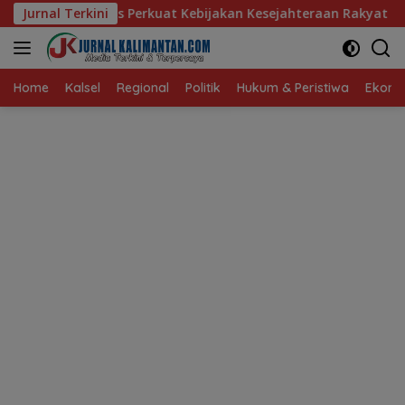
Langsung
 Perkuat Kebijakan Kesejahteraan Rakyat
Jurnal Terkini
Baru 10 Perse
ke
konten
Home
Kalsel
Regional
Politik
Hukum & Peristiwa
Ekonom