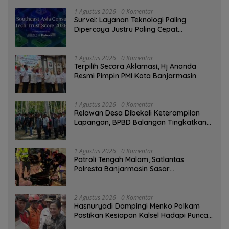
1 Agustus 2026
0 Komentar
Survei: Layanan Teknologi Paling
Dipercaya Justru Paling Cepat
Ditinggalkan Saat Bermasalah
1 Agustus 2026
0 Komentar
‎Terpilih Secara Aklamasi, Hj Ananda
Resmi Pimpin PMI Kota Banjarmasin
1 Agustus 2026
0 Komentar
Relawan Desa Dibekali Keterampilan
Lapangan, BPBD Balangan Tingkatkan
Kesiapsiagaan Bencana
1 Agustus 2026
0 Komentar
Patroli Tengah Malam, Satlantas
Polresta Banjarmasin Sasar
Pelanggaran dan Balap Liar
2 Agustus 2026
0 Komentar
Hasnuryadi Dampingi Menko Polkam
Pastikan Kesiapan Kalsel Hadapi Puncak
Musim Kemarau