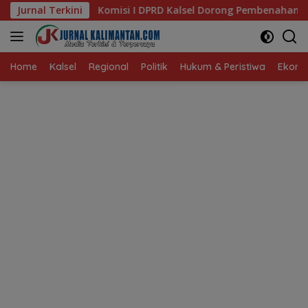
Langsung
 I DPRD Kalsel Dorong Pembenahan AMKS Hasanuddin
Jurnal Terkini
K
ke
konten
Home
Kalsel
Regional
Politik
Hukum & Peristiwa
Ekonom