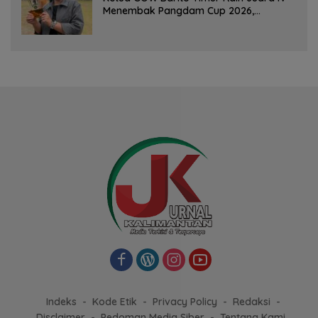
Menembak Pangdam Cup 2026,
Bersaing dengan Pimpinan TNI-Polri
Indeks
Kode Etik
Privacy Policy
Redaksi
Disclaimer
Pedoman Media Siber
Tentang Kami