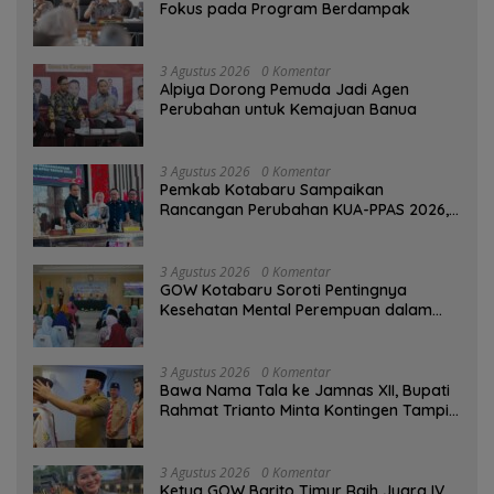
Fokus pada Program Berdampak
3 Agustus 2026
0 Komentar
‎Alpiya Dorong Pemuda Jadi Agen
Perubahan untuk Kemajuan Banua ‎
3 Agustus 2026
0 Komentar
Pemkab Kotabaru Sampaikan
Rancangan Perubahan KUA-PPAS 2026,
PAD Diproyeksi Rp557,7 Miliar
3 Agustus 2026
0 Komentar
GOW Kotabaru Soroti Pentingnya
Kesehatan Mental Perempuan dalam
Pertemuan Rutin
3 Agustus 2026
0 Komentar
Bawa Nama Tala ke Jamnas XII, Bupati
Rahmat Trianto Minta Kontingen Tampil
Percaya Diri
3 Agustus 2026
0 Komentar
Ketua GOW Barito Timur Raih Juara IV