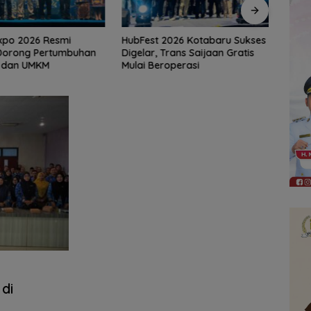
2026 Kotabaru Sukses
Bunda PAUD Banjarmasin
Komis
Trans Saijaan Gratis
Gaungkan Minat Baca Anak
Pemb
roperasi
Lewat Jelajah Literasi di
Hasa
Taman Jahri Saleh
di