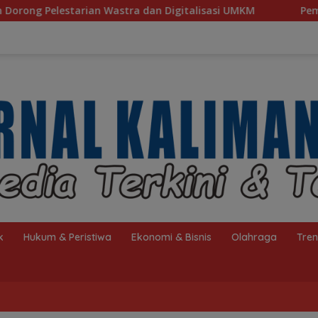
stra dan Digitalisasi UMKM
Pemkab Tanah Laut Doron
k
Hukum & Peristiwa
Ekonomi & Bisnis
Olahraga
Tre