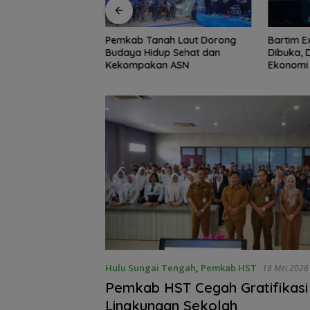
ah Laut Dorong
Bartim Expo 2026 Resmi
HubFest 
p Sehat dan
Dibuka, Dorong Pertumbuhan
Digelar, 
n ASN
Ekonomi dan UMKM
Mulai Be
Hulu Sungai Tengah
,
Pemkab HST
18 Mei 2026
Pemkab HST Cegah Gratifikasi 
Lingkungan Sekolah