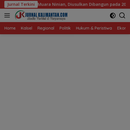
Langsung
inian, Diusulkan Dibangun pada 2027
Jurnal Terkini
DPRD Banjarmasi
ke
konten
Home
Kalsel
Regional
Politik
Hukum & Peristiwa
Ekonom