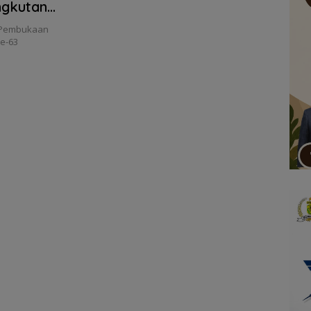
ngkutan
 Pembukaan
ke-63