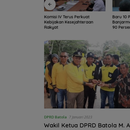
rus Perkuat
Baru 10 Persen, Aktivasi IKD
Tak Sek
esejahteraan
Banjarmasin Didorong Tuntas
AKSEL A
90 Persen dalam Dua Bulan
Dukung P
DPRD Batola
7 Januari 2023
Wakil Ketua DPRD Batola M. 