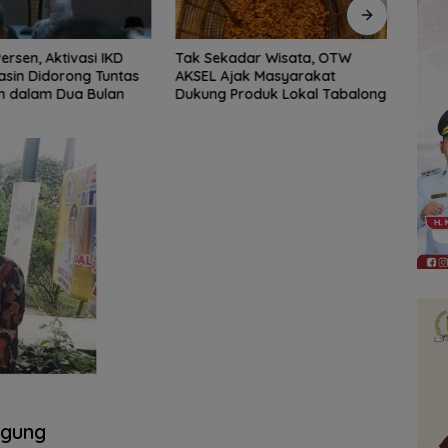
adar Wisata, OTW
DPRD Balangan Manfaatkan
‎DPRD
jak Masyarakat
Podcast untuk Perluas
Bada
roduk Lokal Tabalong
Informasi dan Serap Aspirasi
Publik
Agung