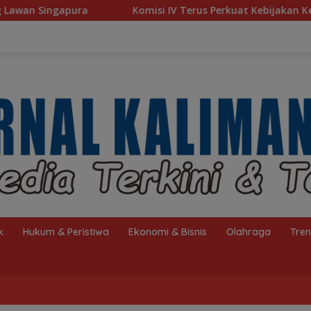
Komisi IV Terus Perkuat Kebijakan Kesejahteraan Raky
k
Hukum & Peristiwa
Ekonomi & Bisnis
Olahraga
Tre