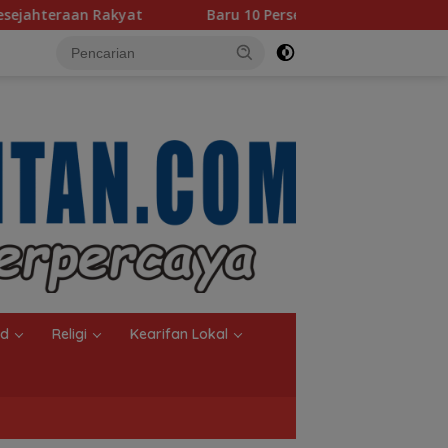
at
Baru 10 Persen, Aktivasi IKD Banjarmasin Didorong 
nd
Religi
Kearifan Lokal