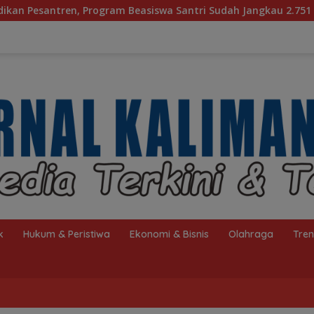
am Beasiswa Santri Sudah Jangkau 2.751 Penerima
Bag
k
Hukum & Peristiwa
Ekonomi & Bisnis
Olahraga
Tre