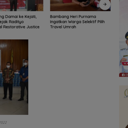
 Heri Purnama
Bangun Banua Gandeng Media,
DPRD
Warga Selektif Pilih
Perkuat Transparansi
Tinja
Umrah
Muara
Diba
 2022