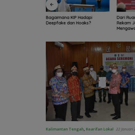
KIP Hadapi
Dari Ruang Damai ke Kejati,
Bambang
an Hoaks?
Rekam Jejak Radityo
Ingatkan 
Mengawal Restorative Justice
Travel 
Kalimantan Tengah
,
Kearifan Lokal
22 Januari