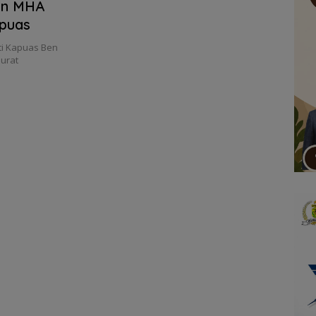
an MHA
apuas
i Kapuas Ben
urat