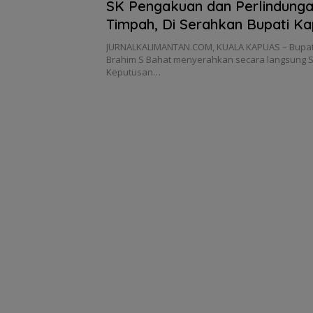
SK Pengakuan dan Perlindung
Timpah, Di Serahkan Bupati K
JURNALKALIMANTAN.COM, KUALA KAPUAS – Bupat
Brahim S Bahat menyerahkan secara langsung S
Keputusan…