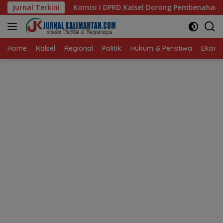
Langsung
i I DPRD Kalsel Dorong Pembenahan AMKS Hasanuddin
Jurnal Terkini
ke
konten
Home
Kalsel
Regional
Politik
Hukum & Peristiwa
Ekonom