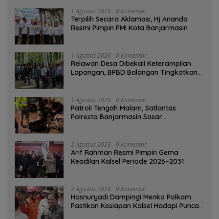
1 Agustus 2026
0 Komentar
‎Terpilih Secara Aklamasi, Hj Ananda
Resmi Pimpin PMI Kota Banjarmasin
1 Agustus 2026
0 Komentar
Relawan Desa Dibekali Keterampilan
Lapangan, BPBD Balangan Tingkatkan
Kesiapsiagaan Bencana
1 Agustus 2026
0 Komentar
Patroli Tengah Malam, Satlantas
Polresta Banjarmasin Sasar
Pelanggaran dan Balap Liar
2 Agustus 2026
0 Komentar
Arif Rahman Resmi Pimpin Gema
Keadilan Kalsel Periode 2026–2031
2 Agustus 2026
0 Komentar
Hasnuryadi Dampingi Menko Polkam
Pastikan Kesiapan Kalsel Hadapi Puncak
Musim Kemarau