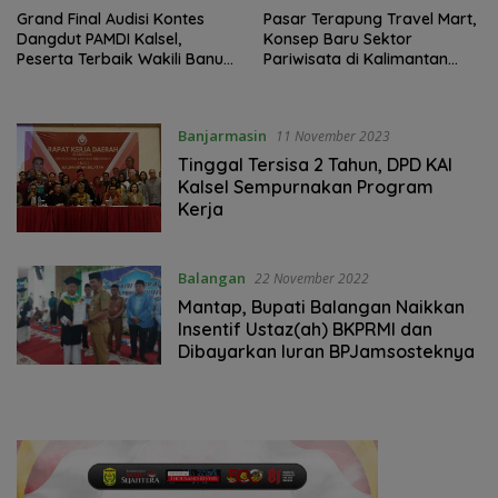
Grand Final Audisi Kontes
Pasar Terapung Travel Mart,
Dangdut PAMDI Kalsel,
Konsep Baru Sektor
Peserta Terbaik Wakili Banua
Pariwisata di Kalimantan
ke Tingkat Nasional
Selatan
Banjarmasin
11 November 2023
Tinggal Tersisa 2 Tahun, DPD KAI
Kalsel Sempurnakan Program
Kerja
Balangan
22 November 2022
Mantap, Bupati Balangan Naikkan
Insentif Ustaz(ah) BKPRMI dan
Dibayarkan Iuran BPJamsosteknya