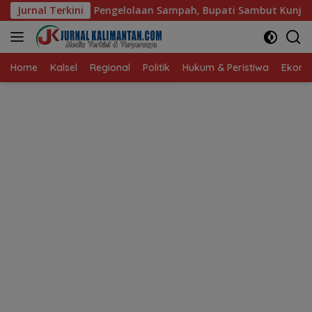
Langsung
olaan Sampah, Bupati Sambut Kunjungan Istri Menteri LH
Jurnal Terkini
ke
konten
Home
Kalsel
Regional
Politik
Hukum & Peristiwa
Ekonom