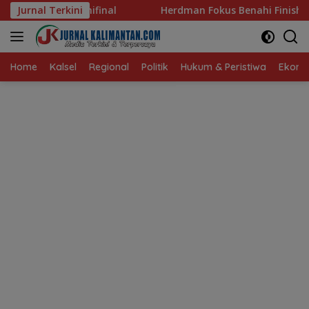
Langsung
Jurnal Terkini
Herdman Fokus Benahi Finishing Jelang Lawan Singapu
ke
konten
Home
Kalsel
Regional
Politik
Hukum & Peristiwa
Ekonom