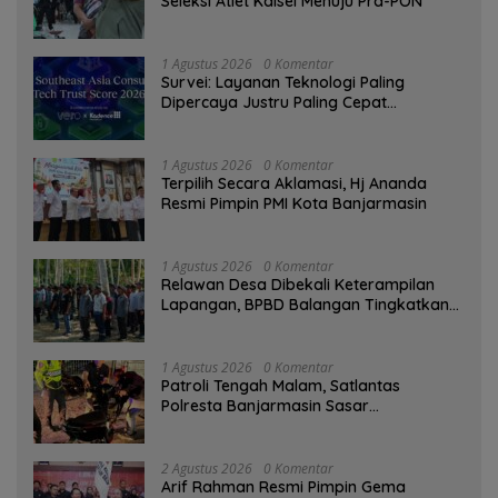
Seleksi Atlet Kalsel Menuju Pra-PON
1 Agustus 2026
0 Komentar
Survei: Layanan Teknologi Paling
Dipercaya Justru Paling Cepat
Ditinggalkan Saat Bermasalah
1 Agustus 2026
0 Komentar
‎Terpilih Secara Aklamasi, Hj Ananda
Resmi Pimpin PMI Kota Banjarmasin
1 Agustus 2026
0 Komentar
Relawan Desa Dibekali Keterampilan
Lapangan, BPBD Balangan Tingkatkan
Kesiapsiagaan Bencana
1 Agustus 2026
0 Komentar
Patroli Tengah Malam, Satlantas
Polresta Banjarmasin Sasar
Pelanggaran dan Balap Liar
2 Agustus 2026
0 Komentar
Arif Rahman Resmi Pimpin Gema