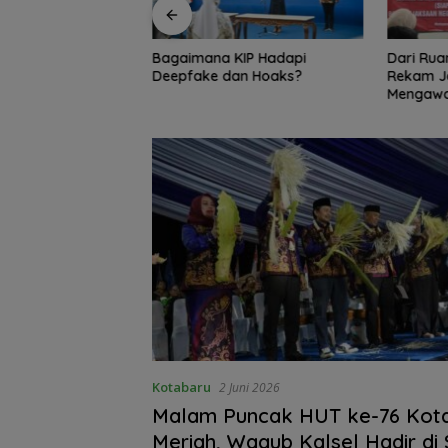
KIP Hadapi
Dari Ruang Damai ke Kejati,
Bambang
an Hoaks?
Rekam Jejak Radityo
Ingatkan 
Mengawal Restorative Justice
Travel 
Kotabaru
2 Juni 2026
Malam Puncak HUT ke-76 Kot
Meriah, Wagub Kalsel Hadir di S