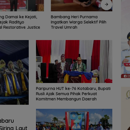
 Heri Purnama
Bangun Banua Gandeng Media,
DPRD
Warga Selektif Pilih
Perkuat Transparansi
Tinja
Umrah
Muara
Diba
Paripurna HUT ke-76 Kotabaru, Bupati
Rusli Ajak Semua Pihak Perkuat
Komitmen Membangun Daerah
abaru
iring Laut