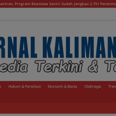
iswa Santri Sudah Jangkau 2.751 Penerima
Bagaimana 
k
Hukum & Peristiwa
Ekonomi & Bisnis
Olahraga
Tre