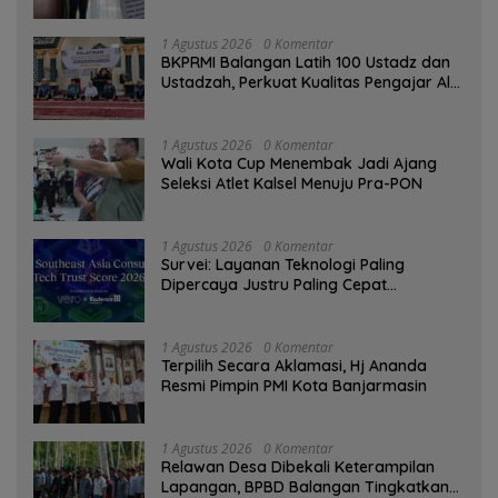
Tinggi sebagai Media Edukasi
1 Agustus 2026
0 Komentar
BKPRMI Balangan Latih 100 Ustadz dan
Ustadzah, Perkuat Kualitas Pengajar Al-
Qur’an
1 Agustus 2026
0 Komentar
Wali Kota Cup Menembak Jadi Ajang
Seleksi Atlet Kalsel Menuju Pra-PON
1 Agustus 2026
0 Komentar
Survei: Layanan Teknologi Paling
Dipercaya Justru Paling Cepat
Ditinggalkan Saat Bermasalah
1 Agustus 2026
0 Komentar
‎Terpilih Secara Aklamasi, Hj Ananda
Resmi Pimpin PMI Kota Banjarmasin
1 Agustus 2026
0 Komentar
Relawan Desa Dibekali Keterampilan
Lapangan, BPBD Balangan Tingkatkan