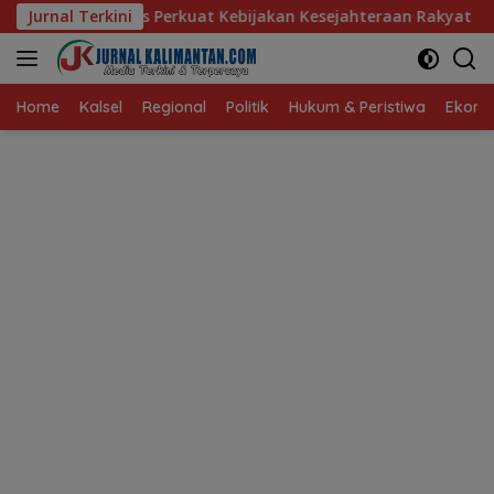
Langsung
rkuat Kebijakan Kesejahteraan Rakyat
Jurnal Terkini
Baru 10 Persen,
ke
konten
Home
Kalsel
Regional
Politik
Hukum & Peristiwa
Ekonom