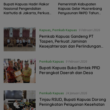
Bupati Kapuas Hadiri Rakor
Pemerintah Kabupaten
Nasional Pengendalian
Kapuas Gelar Musrenbang
Karhutla di Jakarta, Perkuat
Penyusunan RKPD Tahun
Kesiapsiagaan Daerah
2027
Kapuas
,
Pemkab Kapuas
9 Februari 2026
Pemkab Kapuas Gandeng PT
Taspen, Perkuat Jaminan
Kesejahteraan dan Perlindungan
ASN-PPPK
Pemkab Kapuas
9 Februari 2026
Bupati Kapuas Buka Bimtek PPID
Perangkat Daerah dan Desa ‎
Pemkab Kapuas
24 Januari 2026
Tinjau RSUD, ‎Bupati Kapuas Dorong
Peningkatan Pelayanan Kesehatan