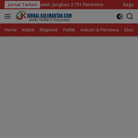
Langsung
gkau 2.751 Penerima
Jurnal Terkini
Bagaimana KIP Hadapi Deepfake 
ke
konten
Home
Kalsel
Regional
Politik
Hukum & Peristiwa
Ekonom