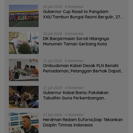
GEMARIKAN
30 Juli 2026
0 Komentar
Gubernur Cup Road to Pangdam
XXII/Tambun Bungai Resmi Bergulir, 27
Tim Kalsel-Kalteng Berebut Gelar
30 Juli 2026
0 Komentar
DK Banjarmasin Soroti Hilangnya
Monumen Taman Gerbang Kota
31 Juli 2026
0 Komentar
Ombudsman Kalsel Desak PLN Benahi
Pemadaman, Pelanggan Berhak Dapat
Kompensasi
31 Juli 2026
0 Komentar
Gubernur Kalsel Bantu Pokdakan
Tabulihin Guna Perkembangan
Kampung Papuyu
31 Juli 2026
0 Komentar
Herdman Redam Euforia,Siap Tekankan
Disiplin Timnas Indonesia