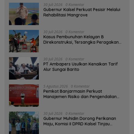
30 Juli 2026
0 Komentar
Gubernur Kalsel Perkuat Pesisir Melalui
Rehabilitasi Mangrove
30 Juli 2026
0 Komentar
Kasus Pembunuhan Kelayan B
Direkonstruksi, Tersangka Peragakan
Aksi Penyerangan dengan Arit
30 Juli 2026
0 Komentar
PT Ambapers Usulkan Kenaikan Tarif
Alur Sungai Barito
5 Agustus 2026
0 Komentar
Pemkot Banjarmasin Perkuat
Manajemen Risiko dan Pengendalian
Gratifikasi Cegah Korupsi
30 Juli 2026
0 Komentar
Gubernur Muhidin Dorong Perikanan
Maju, Komisi II DPRD Kalsel Tinjau
Kampung Gabus Haruan dan Gencarkan