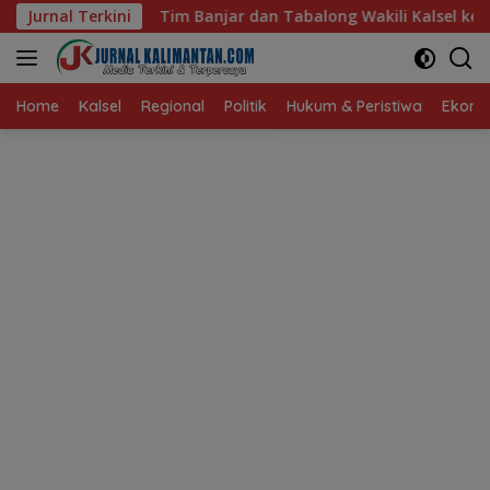
Langsung
anjar dan Tabalong Wakili Kalsel ke Babak Semifinal Gubernu
Jurnal Terkini
ke
konten
Home
Kalsel
Regional
Politik
Hukum & Peristiwa
Ekonom