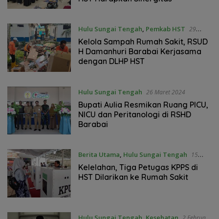
Hulu Sungai Tengah
,
Pemkab HST
29
Oktober 2024
Kelola Sampah Rumah Sakit, RSUD
H Damanhuri Barabai Kerjasama
dengan DLHP HST
Hulu Sungai Tengah
26 Maret 2024
Bupati Aulia Resmikan Ruang PICU,
NICU dan Peritanologi di RSHD
Barabai
Berita Utama
,
Hulu Sungai Tengah
15
Februari 2024
Kelelahan, Tiga Petugas KPPS di
HST Dilarikan ke Rumah Sakit
Hulu Sungai Tengah
,
Kesehatan
2 Februari