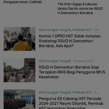
Pengoperasian Cathlab
TNI-Polri Sigap Evakuasi
lansia Derita Asma ke RSUD
H Damanhuri Barabai
Hulu Sungai Tengah
,
Pemkab HST
26
Februari 2025
Komisi 1 DPRD HST Sidak Instalasi
Radiologi RSUD H Damanhuri
Barabai, Ada Apa?
Hulu Sungai Tengah
30 Januari 2025
RSUD H Damanhuri Barabai Siap
Terapkan KRIS Bagi Pengguna BPJS
Kesehatan
Hulu Sungai Tengah
,
Pemkab HST
9
November 2024
Pengurus IDI Cabang HST Periode
2024-2027 Resmi Dilantik, Pemkab
HST Harapkan Sinergitas