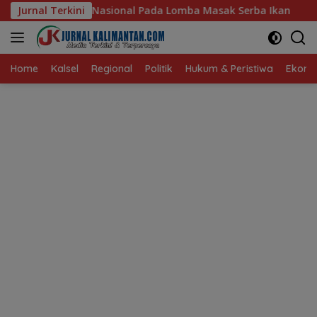
Langsung
l Pada Lomba Masak Serba Ikan
Jurnal Terkini
Kebakaran Dini Hari Ge
ke
konten
Home
Kalsel
Regional
Politik
Hukum & Peristiwa
Ekonom