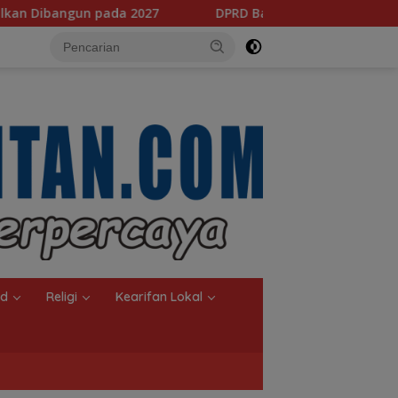
DPRD Banjarmasin Dorong Empat Regulasi Baru, Pemkot Sia
nd
Religi
Kearifan Lokal