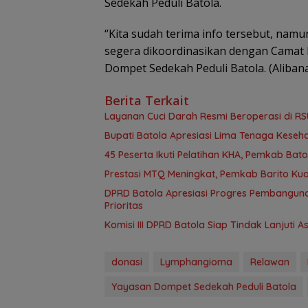
Sedekah Peduli Batola.
“Kita sudah terima info tersebut, nam
segera dikoordinasikan dengan Camat 
Dompet Sedekah Peduli Batola. (Alib
Berita Terkait
Layanan Cuci Darah Resmi Beroperasi di RS
Bupati Batola Apresiasi Lima Tenaga Kesehat
45 Peserta Ikuti Pelatihan KHA, Pemkab B
Prestasi MTQ Meningkat, Pemkab Barito Kua
DPRD Batola Apresiasi Progres Pembanguna
Prioritas
Komisi III DPRD Batola Siap Tindak Lanjuti 
donasi
Lymphangioma
Relawan
Yayasan Dompet Sedekah Peduli Batola