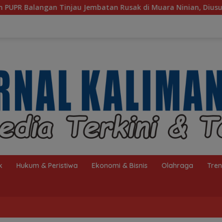
an Rusak di Muara Ninian, Diusulkan Dibangun pada 2027
k
Hukum & Peristiwa
Ekonomi & Bisnis
Olahraga
Tre