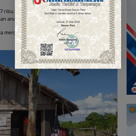
 ribu dalam sehari. Hal ini memaksanya tidak
an anaknya.
ya menghuni rumah kecil beratap daun dan