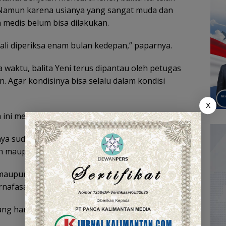
 Namun karena usianya yang sangat muda dan
n medis belum bisa dilakukan.
i diperiksa enam bulan kedepan,” paparnya.
aktu, balita Yeni terus dipantau oleh petugas
 Agar kondisinya bisa selalu dalam kondisi
X
ma ini memang sudah cukup memprihatinkan.
nya sudah sebesar kepala, sehingga membuatnya
an maupun minuman.
maupun asi terdengar suara di bagian lehernya.
nafasan,” ucap Badriansyah.
ang hanya bekerja sebagai penangkap ikan juga