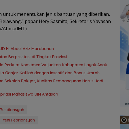
un untuk menentukan jenis bantuan yang diberikan,
Belawang,” papar Hery Sasmita, Sekretaris Yayasan
ana/AhmadMT)
UD H. Abdul Aziz Marabahan
an Berprestasi di Tingkat Provinsi
atola Perkuat Komitmen Wujudkan Kabupaten Layak Anak
la Ganjar Kafilah dengan Insentif dan Bonus Umrah
n Sekolah Rakyat, Kualitas Pembangunan Harus Jadi
Aspirasi Mahasiswa UIN Antasari
Rusdiansyah
Yeni Febriansyah