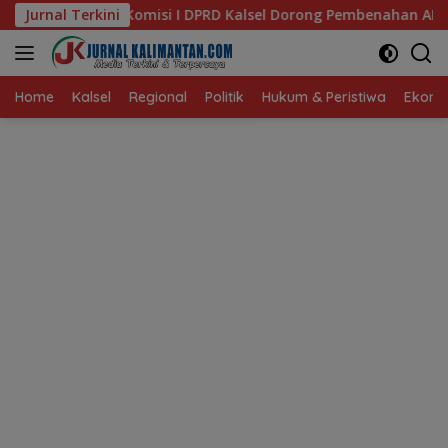
Langsung
I DPRD Kalsel Dorong Pembenahan AMKS Hasanuddin
Jurnal Terkini
Ke
ke
konten
Home
Kalsel
Regional
Politik
Hukum & Peristiwa
Ekonom